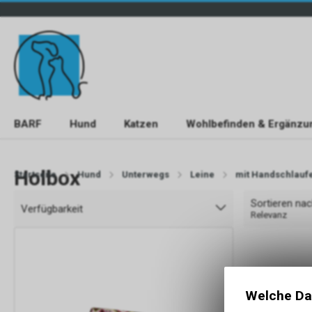
BARF
Hund
Katzen
Wohlbefinden & Ergänzu
Holbox
Startseite
Hund
Unterwegs
Leine
mit Handschlauf
Sortieren na
Verfügbarkeit
Relevanz
Welche Da