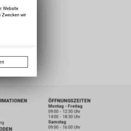
er Website
en Zwecken wir
gen auf
ots, wie die
en
ass die
nformationen
ORMATIONEN
ÖFFNUNGSZEITEN
Montag - Freitag
09:00 - 12:30 Uhr
14:00 - 18:30 Uhr
Samstag
ng
09:00 - 16:00 Uhr
ODEN