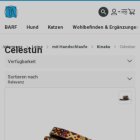
BARF
Hund
Katzen
Wohlbefinden & Ergänzungen
Unterwegs
Celestun
Leine
mit Handschlaufe
Kinaku
Celestun
Verfügbarkeit
Sortieren nach
Relevanz