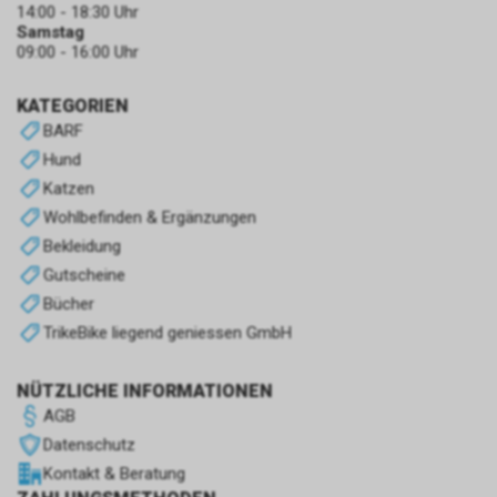
14:00 - 18:30 Uhr
Samstag
09:00 - 16:00 Uhr
KATEGORIEN
BARF
Hund
Katzen
Wohlbefinden & Ergänzungen
Bekleidung
Gutscheine
Bücher
TrikeBike liegend geniessen GmbH
NÜTZLICHE INFORMATIONEN
AGB
Datenschutz
Kontakt & Beratung