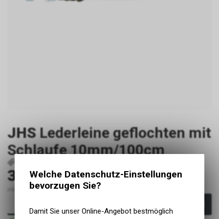
JHS
Lederleine geflochten mit
Schlaufe 10mm/100cm
P1652
2110
30.90
Welche Datenschutz-Einstellungen
CHF
bevorzugen Sie?
inkl. MwSt., zzgl. Versandkosten
In den Warenkorb
Damit Sie unser Online-Angebot bestmöglich
Sofort verfügbar