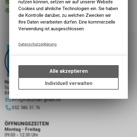
nutzen können, setzen wir auf unserer Website
Versand
Cookies und ähnliche Technologien ein. Sie haben
Sofort abholbar
Abholung NaturNah GmbH
die Kontrolle darüber, zu welchen Zwecken wir
Ihre Daten verarbeiten dürfen. Eine kommerzielle
Verwendung ist ausgeschlossen.
Datenschutzerklärung
Technische Funktionen
Wir erfassen und speichern
bestimmte Interaktionen und
Alle akzeptieren
Einstellungen auf Ihrem Gerät,
um die grundlegenden
NaturNah GmbH
Individuell verwalten
Sunnehofstrasse 7
Funktionen unseres Online-
8493 Saland
Angebots, wie die Verwendung
info
@
naturnah-gmbh.ch
des Warenkorbs, zu
ermöglichen. Bitte beachten Sie,
052 386 31 76
dass die gespeicherten Daten
keinerlei Rückschlüsse auf Ihre
ÖFFNUNGSZEITEN
persönlichen Informationen
Montag - Freitag
zulassen.
09:00 - 12:30 Uhr