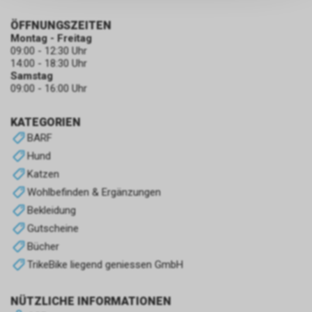
persönlichen Informationen
zulassen.
ÖFFNUNGSZEITEN
Montag - Freitag
09:00 - 12:30 Uhr
14:00 - 18:30 Uhr
Samstag
09:00 - 16:00 Uhr
KATEGORIEN
BARF
Hund
Katzen
Wohlbefinden & Ergänzungen
Bekleidung
Gutscheine
Bücher
TrikeBike liegend geniessen GmbH
NÜTZLICHE INFORMATIONEN