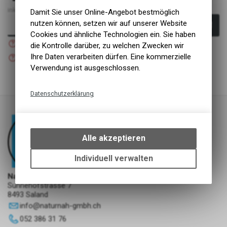
inkl. MwSt., zzgl. Versandkosten
Damit Sie unser Online-Angebot bestmöglich
nutzen können, setzen wir auf unserer Website
In den Warenkorb
Cookies und ähnliche Technologien ein. Sie haben
Nicht verfügbar
die Kontrolle darüber, zu welchen Zwecken wir
Versand
Nicht verfügbar
Ihre Daten verarbeiten dürfen. Eine kommerzielle
Abholung NaturNah GmbH
Verwendung ist ausgeschlossen.
Datenschutzerklärung
Technische Funktionen
Wir erfassen und speichern
bestimmte Interaktionen und
Alle akzeptieren
Einstellungen auf Ihrem Gerät,
um die grundlegenden
Individuell verwalten
Funktionen unseres Online-
NaturNah GmbH
Angebots, wie die Verwendung
Sunnehofstrasse 7
des Warenkorbs, zu
8493 Saland
ermöglichen. Bitte beachten Sie,
info
@
naturnah-gmbh.ch
dass die gespeicherten Daten
052 386 31 76
keinerlei Rückschlüsse auf Ihre