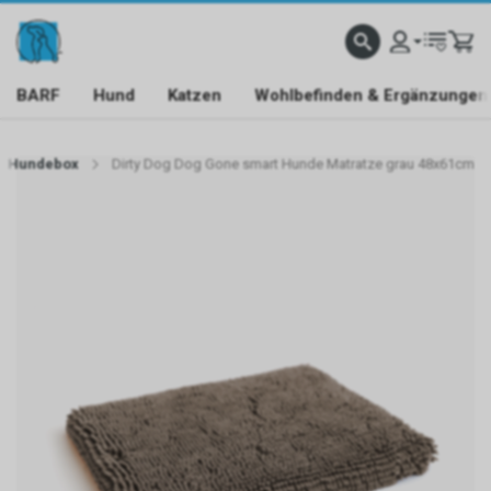
BARF
Hund
Katzen
Wohlbefinden & Ergänzungen
Hundebox
Dirty Dog Dog Gone smart Hunde Matratze grau 48x61cm