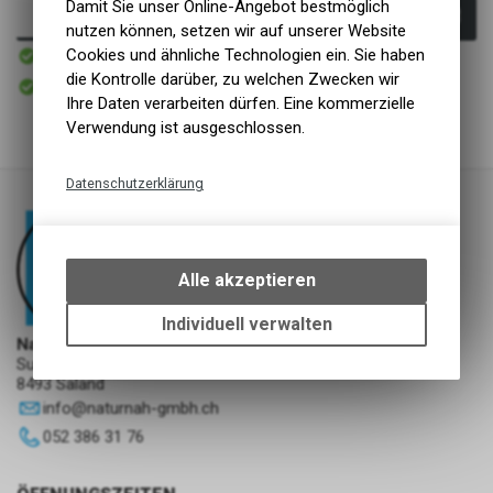
Damit Sie unser Online-Angebot bestmöglich
In den Warenkorb
nutzen können, setzen wir auf unserer Website
Sofort verfügbar
Cookies und ähnliche Technologien ein. Sie haben
Versand
die Kontrolle darüber, zu welchen Zwecken wir
Sofort abholbar
Abholung NaturNah GmbH
Ihre Daten verarbeiten dürfen. Eine kommerzielle
Verwendung ist ausgeschlossen.
Datenschutzerklärung
Technische Funktionen
Wir erfassen und speichern
bestimmte Interaktionen und
Alle akzeptieren
Einstellungen auf Ihrem Gerät,
um die grundlegenden
Individuell verwalten
Funktionen unseres Online-
NaturNah GmbH
Sunnehofstrasse 7
Angebots, wie die Verwendung
8493 Saland
des Warenkorbs, zu
info
@
naturnah-gmbh.ch
ermöglichen. Bitte beachten Sie,
dass die gespeicherten Daten
052 386 31 76
keinerlei Rückschlüsse auf Ihre
persönlichen Informationen