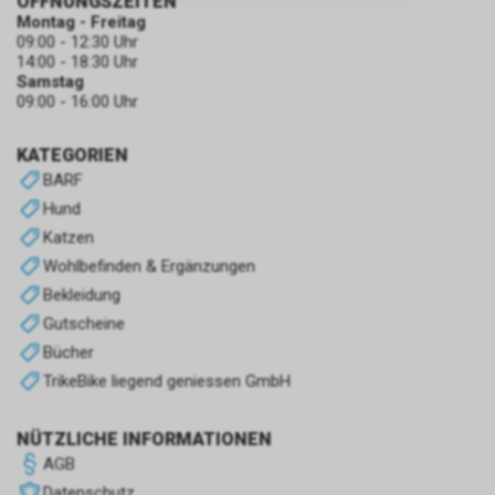
ÖFFNUNGSZEITEN
zulassen.
Montag - Freitag
09:00 - 12:30 Uhr
14:00 - 18:30 Uhr
Samstag
09:00 - 16:00 Uhr
KATEGORIEN
BARF
Hund
Katzen
Wohlbefinden & Ergänzungen
Bekleidung
Gutscheine
Bücher
TrikeBike liegend geniessen GmbH
NÜTZLICHE INFORMATIONEN
AGB
Datenschutz