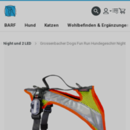
BARF
Hund
Katzen
Wohlbefinden & Ergänzungen
 Night und 2 LED
Grossenbacher Dogs Fun Run Hundegeschirr Night