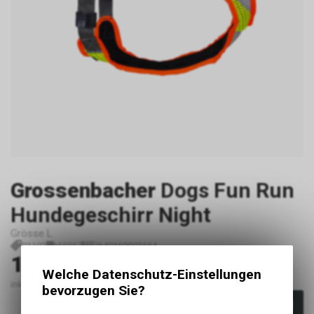
Grossenbacher
Dogs Fun Run
Hundegeschirr Night
Grösse L
P1102
55917
7640169993664
112.20
CHF
Welche Datenschutz-Einstellungen
inkl. MwSt., zzgl. Versandkosten
bevorzugen Sie?
In den Warenkorb