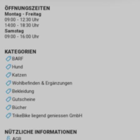
persönlichen Informationen
zulassen.
ÖFFNUNGSZEITEN
Montag - Freitag
09:00 - 12:30 Uhr
14:00 - 18:30 Uhr
Samstag
09:00 - 16:00 Uhr
KATEGORIEN
BARF
Hund
Katzen
Wohlbefinden & Ergänzungen
Bekleidung
Gutscheine
Bücher
TrikeBike liegend geniessen GmbH
NÜTZLICHE INFORMATIONEN
AGB