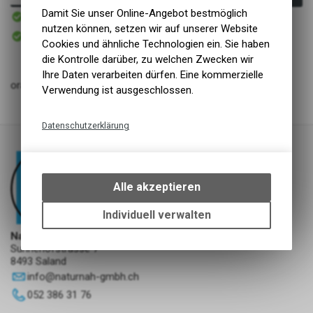
Sofort verfügbar
Damit Sie unser Online-Angebot bestmöglich
Versand
nutzen können, setzen wir auf unserer Website
Sofort abholbar
Abholung NaturNah GmbH
Cookies und ähnliche Technologien ein. Sie haben
die Kontrolle darüber, zu welchen Zwecken wir
Ihre Daten verarbeiten dürfen. Eine kommerzielle
orange/gelb mit Reflekt und 2 LED zur besseren Sichtbarkeit
Verwendung ist ausgeschlossen.
Datenschutzerklärung
Technische Funktionen
Wir erfassen und speichern
bestimmte Interaktionen und
Alle akzeptieren
Einstellungen auf Ihrem Gerät,
um die grundlegenden
Individuell verwalten
Funktionen unseres Online-
NaturNah GmbH
Angebots, wie die Verwendung
Sunnehofstrasse 7
des Warenkorbs, zu
8493 Saland
ermöglichen. Bitte beachten Sie,
info
@
naturnah-gmbh.ch
dass die gespeicherten Daten
052 386 31 76
keinerlei Rückschlüsse auf Ihre