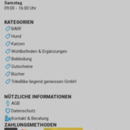
Samstag
09:00 - 16:00 Uhr
KATEGORIEN
BARF
Hund
Katzen
Wohlbefinden & Ergänzungen
Bekleidung
Gutscheine
Bücher
TrikeBike liegend geniessen GmbH
NÜTZLICHE INFORMATIONEN
AGB
Datenschutz
Kontakt & Beratung
ZAHLUNGSMETHODEN