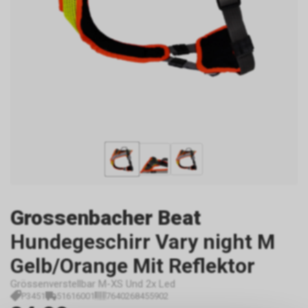
Grossenbacher Beat
Hundegeschirr Vary night M
Gelb/Orange Mit Reflektor
Grössenverstellbar M-XS Und 2x Led
P3451
51616001
7640268455902