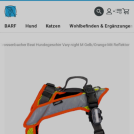
BARF
Hund
Katzen
Wohlbefinden & Ergänzungen
Grossenbacher Beat Hundegeschirr Vary night M Gelb/Orange Mit Reflektor