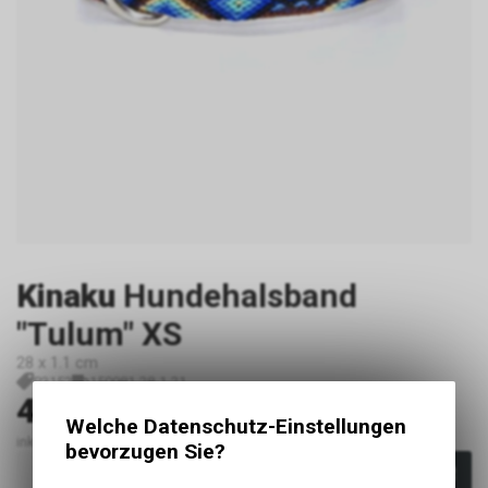
Kinaku
Hundehalsband
"Tulum" XS
28 x 1.1 cm
P3152
150981-28-1-21
46.00
CHF
Welche Datenschutz-Einstellungen
inkl. MwSt., zzgl. Versandkosten
bevorzugen Sie?
In den Warenkorb