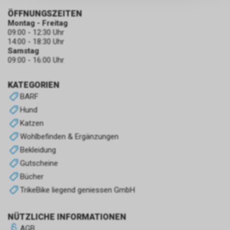
persönlichen Informationen
zulassen.
ÖFFNUNGSZEITEN
Montag - Freitag
09:00 - 12:30 Uhr
14:00 - 18:30 Uhr
Samstag
09:00 - 16:00 Uhr
KATEGORIEN
BARF
Hund
Katzen
Wohlbefinden & Ergänzungen
Bekleidung
Gutscheine
Bücher
TrikeBike liegend geniessen GmbH
NÜTZLICHE INFORMATIONEN
AGB