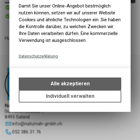
Sofort verfügbar
Damit Sie unser Online-Angebot bestmöglich
Versand
nutzen können, setzen wir auf unserer Website
Sofort abholbar
Abholung NaturNah GmbH
Cookies und ähnliche Technologien ein. Sie haben
die Kontrolle darüber, zu welchen Zwecken wir
Ihre Daten verarbeiten dürfen. Eine kommerzielle
Hundehalsband Tulum XS breit Handgeknüpft
Verwendung ist ausgeschlossen.
Datenschutzerklärung
Technische Funktionen
Wir erfassen und speichern
bestimmte Interaktionen und
Alle akzeptieren
Einstellungen auf Ihrem Gerät,
um die grundlegenden
Individuell verwalten
Funktionen unseres Online-
NaturNah GmbH
Angebots, wie die Verwendung
Sunnehofstrasse 7
des Warenkorbs, zu
8493 Saland
ermöglichen. Bitte beachten Sie,
info
@
naturnah-gmbh.ch
dass die gespeicherten Daten
052 386 31 76
keinerlei Rückschlüsse auf Ihre