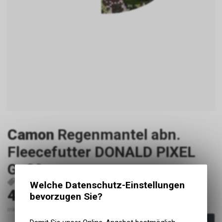
Camon
Regenmantel abn.
Fleecefutter DONALD PIXEL
Gr.30
P3446
M530/30
8019808250458
Welche Datenschutz-Einstellungen
41.10
CHF
bevorzugen Sie?
inkl. MwSt., zzgl. Versandkosten