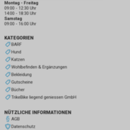
zulassen.
Montag - Freitag
09:00 - 12:30 Uhr
14:00 - 18:30 Uhr
Samstag
09:00 - 16:00 Uhr
KATEGORIEN
BARF
Hund
Katzen
Wohlbefinden & Ergänzungen
Bekleidung
Gutscheine
Bücher
TrikeBike liegend geniessen GmbH
NÜTZLICHE INFORMATIONEN
AGB
Datenschutz