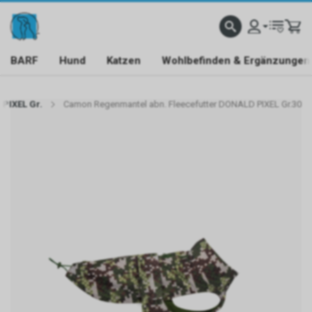
BARF
Hund
Katzen
Wohlbefinden & Ergänzungen
PIXEL Gr.
Camon Regenmantel abn. Fleecefutter DONALD PIXEL Gr.30