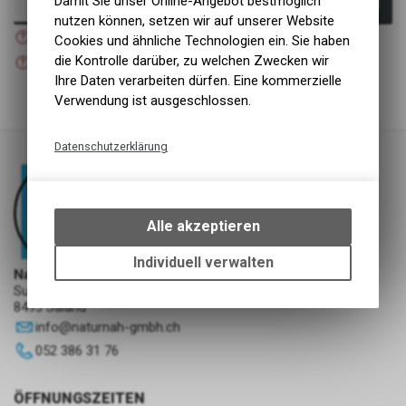
Damit Sie unser Online-Angebot bestmöglich
In den Warenkorb
nutzen können, setzen wir auf unserer Website
Nicht verfügbar
Cookies und ähnliche Technologien ein. Sie haben
Versand
Nicht verfügbar
die Kontrolle darüber, zu welchen Zwecken wir
Abholung NaturNah GmbH
Ihre Daten verarbeiten dürfen. Eine kommerzielle
Verwendung ist ausgeschlossen.
Datenschutzerklärung
Technische Funktionen
Wir erfassen und speichern
bestimmte Interaktionen und
Alle akzeptieren
Einstellungen auf Ihrem Gerät,
um die grundlegenden
Individuell verwalten
NaturNah GmbH
Funktionen unseres Online-
Sunnehofstrasse 7
Angebots, wie die Verwendung
8493 Saland
des Warenkorbs, zu
info
@
naturnah-gmbh.ch
ermöglichen. Bitte beachten Sie,
052 386 31 76
dass die gespeicherten Daten
keinerlei Rückschlüsse auf Ihre
persönlichen Informationen
ÖFFNUNGSZEITEN