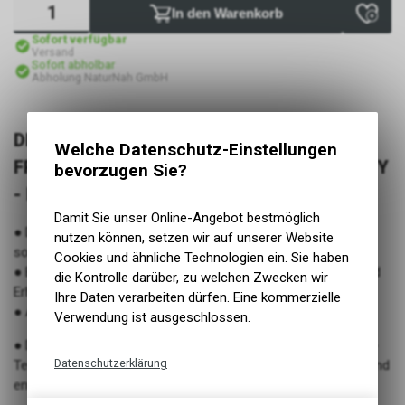
In den Warenkorb
Sofort verfügbar
Versand
Sofort abholbar
Abholung NaturNah GmbH
DESHALB LIEBEN UNSERE PELZIGEN
Welche Datenschutz-Einstellungen
FREUNDE UND HUNDEBESITZER DEN GARRY
bevorzugen Sie?
- LUXURY DOG MAT
Damit Sie unser Online-Angebot bestmöglich
● Der ideale Reisebegleiter - im Freien, im Restaurant oder
nutzen können, setzen wir auf unserer Website
sogar auf dem Rücksitz deines Autos.
Cookies und ähnliche Technologien ein. Sie haben
● Bequem und praktisch - sorgt für schnelle Entspannung und
die Kontrolle darüber, zu welchen Zwecken wir
Erholung.
Ihre Daten verarbeiten dürfen. Eine kommerzielle
● Attraktives Design für dich als HundehalterIn.
Verwendung ist ausgeschlossen.
● Die coole Reisematte aus Filz mit eingearbeitetem Kuschel-
Datenschutzerklärung
Teddyfell bietet deiner Fellnase auf Reisen einen bequemen und
entspannten Schlafplatz.
Technische Funktionen