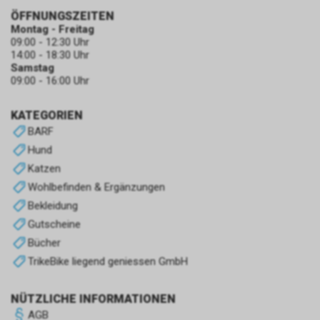
ÖFFNUNGSZEITEN
Montag - Freitag
09:00 - 12:30 Uhr
14:00 - 18:30 Uhr
Samstag
09:00 - 16:00 Uhr
KATEGORIEN
BARF
Hund
Katzen
Wohlbefinden & Ergänzungen
Bekleidung
Gutscheine
Bücher
TrikeBike liegend geniessen GmbH
NÜTZLICHE INFORMATIONEN
AGB