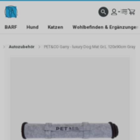
BARF
Hund
Katzen
Wohlbefinden & Ergänzungen
Autozubehör
PET&CO Garry - luxury Dog Mat Gr.L 120x90cm Gray