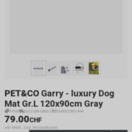
PET&CO
Garry - luxury Dog
Mat Gr.L 120x90cm Gray
P4592
DOG-DRI-0063-L
7640325851494
79.00
CHF
inkl. MwSt., zzgl. Versandkosten