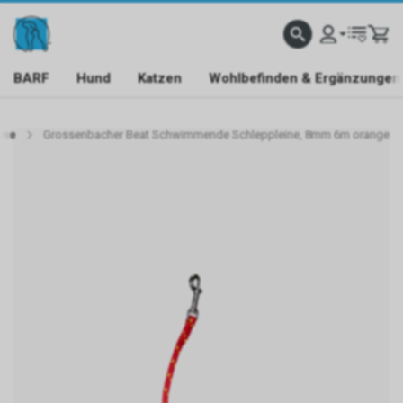
BARF
Hund
Katzen
Wohlbefinden & Ergänzungen
ine
Grossenbacher Beat Schwimmende Schleppleine, 8mm 6m orange