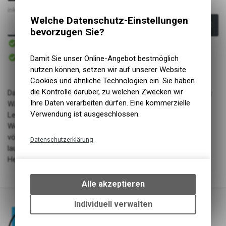
inkl. MwSt., zzgl. Versandkosten
Welche Datenschutz-Einstellungen
In den Warenkorb
bevorzugen Sie?
Sofort verfügbar
Versand
Sofort abholbar
Damit Sie unser Online-Angebot bestmöglich
Abholung NaturNah GmbH
nutzen können, setzen wir auf unserer Website
Cookies und ähnliche Technologien ein. Sie haben
die Kontrolle darüber, zu welchen Zwecken wir
Dank des extrem leichten Materials treibt diese Leine auf dem
Ihre Daten verarbeiten dürfen. Eine kommerzielle
Wasser und schwimmt. Durch das geringe Gewicht ist diese
Verwendung ist ausgeschlossen.
Leine sowohl für große Hunde als auch für kleine Hunde und
Welpen geeignet. Dank des geringen Gewichts kann Ihr Hund
völlig unbeschwert mit dieser Leine auf dem Spaziergang
Datenschutzerklärung
laufen. Auf Anfrage können wir für sie auch andere Längen
Technische Funktionen
Herstellen oder auch eine Handschlaufe anbringen.
Wir erfassen und speichern
bestimmte Interaktionen und
Alle akzeptieren
Einstellungen auf Ihrem Gerät,
um die grundlegenden
Individuell verwalten
Funktionen unseres Online-
Angebots, wie die Verwendung