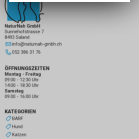
des Warenkorbs, zu
ermöglichen. Bitte beachten Sie,
dass die gespeicherten Daten
keinerlei Rückschlüsse auf Ihre
NaturNah GmbH
persönlichen Informationen
Sunnehofstrasse 7
zulassen.
8493 Saland
info
@
naturnah-gmbh.ch
052 386 31 76
ÖFFNUNGSZEITEN
Montag - Freitag
09:00 - 12:30 Uhr
14:00 - 18:30 Uhr
Samstag
09:00 - 16:00 Uhr
KATEGORIEN
BARF
Hund
Katzen