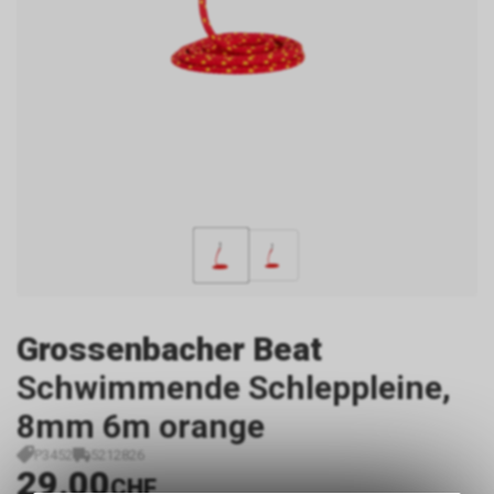
Grossenbacher Beat
Schwimmende Schleppleine,
8mm 6m orange
P3452
5212826
29.00
CHF