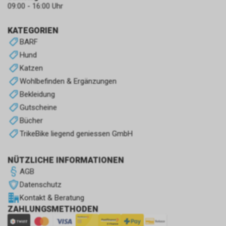
09:00 - 16:00 Uhr
KATEGORIEN
BARF
Hund
Katzen
Wohlbefinden & Ergänzungen
Bekleidung
Gutscheine
Bücher
TrikeBike liegend geniessen GmbH
NÜTZLICHE INFORMATIONEN
AGB
Datenschutz
Kontakt & Beratung
ZAHLUNGSMETHODEN