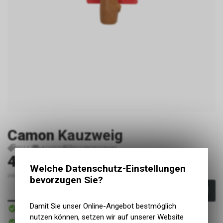
Camon
Kauzweig
P2117
AD0520
8019808238685
4.90
CHF
Welche Datenschutz-Einstellungen
inkl. MwSt., zzgl. Versandkosten
bevorzugen Sie?
In den Warenkorb
Sofort verfügbar
Damit Sie unser Online-Angebot bestmöglich
Versand
nutzen können, setzen wir auf unserer Website
Sofort abholbar