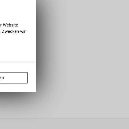
bholbar
g NaturNah GmbH
er Website
en Zwecken wir
gen auf
ots, wie die
en
ass die
nformationen