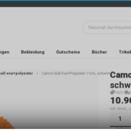
ngen
Bekleidung
Gutscheine
Bücher
Trike
Cam
all eva+polyester
Camon Ball Eva+Polyester 11cm, schwimmt
schw
P4231
10.9
inkl. MwSt.,
Sofort 