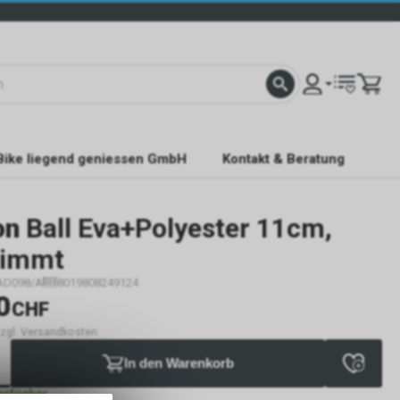
Bike liegend geniessen GmbH
Kontakt & Beratung
on
Ball Eva+Polyester 11cm,
immt
AD098/A
8019808249124
0
CHF
 zzgl. Versandkosten
In den Warenkorb
verfügbar