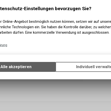
Versand
Sofort a
tenschutz-Einstellungen bevorzugen Sie?
Abholun
er Online-Angebot bestmöglich nutzen können, setzen wir auf unser
nliche Technologien ein. Sie haben die Kontrolle darüber, zu welch
arbeiten dürfen. Eine kommerzielle Verwendung ist ausgeschlossen.
ärung
Technische Funktionen
Wir erfassen und speichern bestimmte Interaktionen und Einstellun
Ihrem Gerät, um die grundlegenden Funktionen unseres Online-Angeb
Alle akzeptieren
Individuell verwalt
Verwendung des Warenkorbs, zu ermöglichen. Bitte beachten Sie, d
gespeicherten Daten keinerlei Rückschlüsse auf Ihre persönlichen I
zulassen.