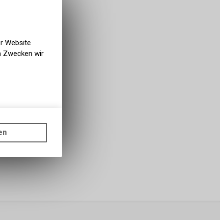
bholbar
g NaturNah GmbH
er Website
en Zwecken wir
gen auf
ots, wie die
en
ass die
nformationen