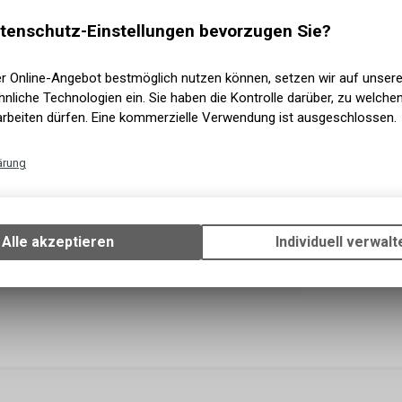
Versand
Sofort a
tenschutz-Einstellungen bevorzugen Sie?
Abholun
er Online-Angebot bestmöglich nutzen können, setzen wir auf unser
nliche Technologien ein. Sie haben die Kontrolle darüber, zu welch
arbeiten dürfen. Eine kommerzielle Verwendung ist ausgeschlossen.
ärung
Technische Funktionen
Wir erfassen und speichern bestimmte Interaktionen und Einstellun
Ihrem Gerät, um die grundlegenden Funktionen unseres Online-Angeb
Alle akzeptieren
Individuell verwalt
Verwendung des Warenkorbs, zu ermöglichen. Bitte beachten Sie, d
gespeicherten Daten keinerlei Rückschlüsse auf Ihre persönlichen I
zulassen.