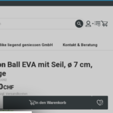
Bike liegend geniessen GmbH
Kontakt & Beratung
on
Ball EVA mit Seil, ø 7 cm,
ge
D092
0
CHF
 zzgl. Versandkosten
In den Warenkorb
verfügbar