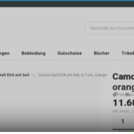
ngen
Bekleidung
Gutscheine
Bücher
Trike
Cam
ll EVA mit Seil
Camon Ball EVA mit Seil, ø 7 cm, orange
oran
P980
A
11.6
inkl. MwSt.,
Sofort 