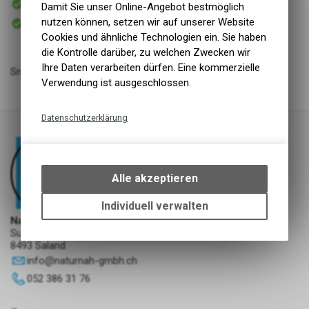
Damit Sie unser Online-Angebot bestmöglich
Versand
Sofort abholbar
nutzen können, setzen wir auf unserer Website
Abholung NaturNah GmbH
Cookies und ähnliche Technologien ein. Sie haben
die Kontrolle darüber, zu welchen Zwecken wir
Ihre Daten verarbeiten dürfen. Eine kommerzielle
Snack Dummy M, D=7cm L=18cm braun
Verwendung ist ausgeschlossen.
Datenschutzerklärung
Technische Funktionen
Wir erfassen und speichern
bestimmte Interaktionen und
Alle akzeptieren
Einstellungen auf Ihrem Gerät,
um die grundlegenden
Individuell verwalten
Funktionen unseres Online-
NaturNah GmbH
Angebots, wie die Verwendung
Sunnehofstrasse 7
8493 Saland
des Warenkorbs, zu
ermöglichen. Bitte beachten Sie,
info
@
naturnah-gmbh.ch
dass die gespeicherten Daten
052 386 31 76
keinerlei Rückschlüsse auf Ihre
persönlichen Informationen