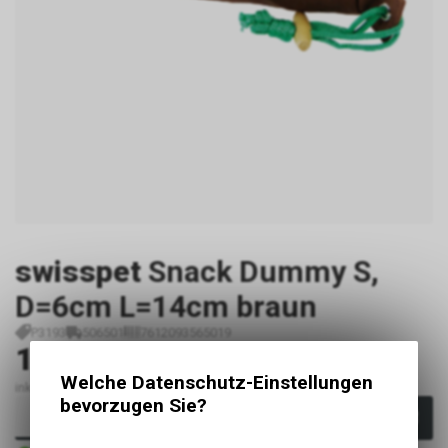
swisspet
Snack Dummy S,
D=6cm L=14cm braun
P3193
506501
7612093565019
10.90
CHF
Welche Datenschutz-Einstellungen
inkl. MwSt., zzgl. Versandkosten
bevorzugen Sie?
In den Warenkorb
Sofort verfügbar