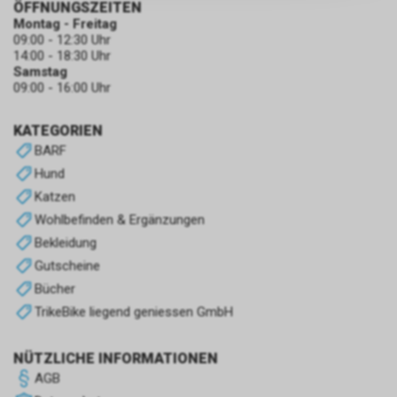
ÖFFNUNGSZEITEN
zulassen.
Montag - Freitag
09:00 - 12:30 Uhr
14:00 - 18:30 Uhr
Samstag
09:00 - 16:00 Uhr
KATEGORIEN
BARF
Hund
Katzen
Wohlbefinden & Ergänzungen
Bekleidung
Gutscheine
Bücher
TrikeBike liegend geniessen GmbH
NÜTZLICHE INFORMATIONEN
AGB