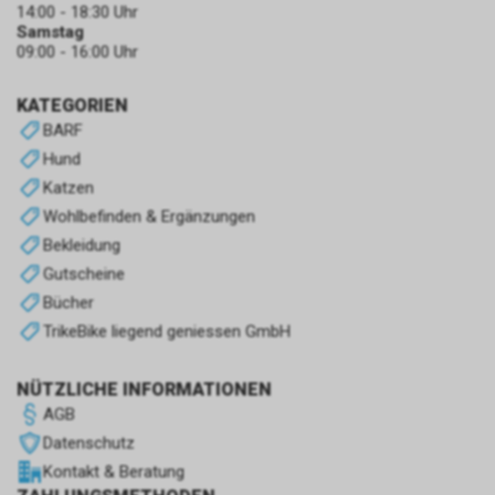
14:00 - 18:30 Uhr
Samstag
09:00 - 16:00 Uhr
KATEGORIEN
BARF
Hund
Katzen
Wohlbefinden & Ergänzungen
Bekleidung
Gutscheine
Bücher
TrikeBike liegend geniessen GmbH
NÜTZLICHE INFORMATIONEN
AGB
Datenschutz
Kontakt & Beratung