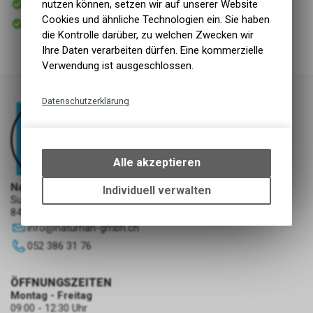
nutzen können, setzen wir auf unserer Website
Versand
Cookies und ähnliche Technologien ein. Sie haben
Sofort abholbar
Abholung NaturNah GmbH
die Kontrolle darüber, zu welchen Zwecken wir
Ihre Daten verarbeiten dürfen. Eine kommerzielle
Verwendung ist ausgeschlossen.
Datenschutzerklärung
Technische Funktionen
Wir erfassen und speichern
bestimmte Interaktionen und
Alle akzeptieren
Einstellungen auf Ihrem Gerät,
um die grundlegenden
NaturNah GmbH
Individuell verwalten
Sunnehofstrasse 7
Funktionen unseres Online-
8493 Saland
Angebots, wie die Verwendung
info
@
naturnah-gmbh.ch
des Warenkorbs, zu
ermöglichen. Bitte beachten Sie,
052 386 31 76
dass die gespeicherten Daten
keinerlei Rückschlüsse auf Ihre
ÖFFNUNGSZEITEN
persönlichen Informationen
Montag - Freitag
zulassen.
09:00 - 12:30 Uhr