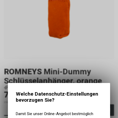
ROMNEYS
Mini-Dummy
Schlüsselanhänger, orange
P2946
740000-13
7.00
Welche Datenschutz-Einstellungen
CHF
bevorzugen Sie?
inkl. MwSt., zzgl. Versandkosten
In den Warenkorb
Damit Sie unser Online-Angebot bestmöglich
Sofort verfügbar