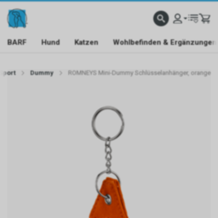
BARF
Hund
Katzen
Wohlbefinden & Ergänzungen
 Sport
Dummy
ROMNEYS Mini-Dummy Schlüsselanhänger, orange