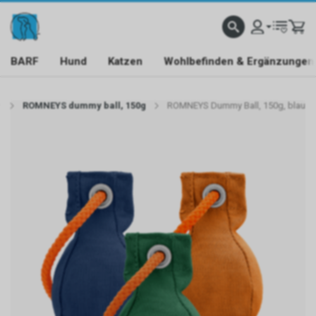
BARF
Hund
Katzen
Wohlbefinden & Ergänzungen
y
ROMNEYS dummy ball, 150g
ROMNEYS Dummy Ball, 150g, blau