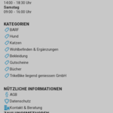
14:00 - 18:30 Uhr
Samstag
09:00 - 16:00 Uhr
KATEGORIEN
BARF
Hund
Katzen
Wohlbefinden & Ergänzungen
Bekleidung
Gutscheine
Bücher
TrikeBike liegend geniessen GmbH
NÜTZLICHE INFORMATIONEN
AGB
Datenschutz
Kontakt & Beratung