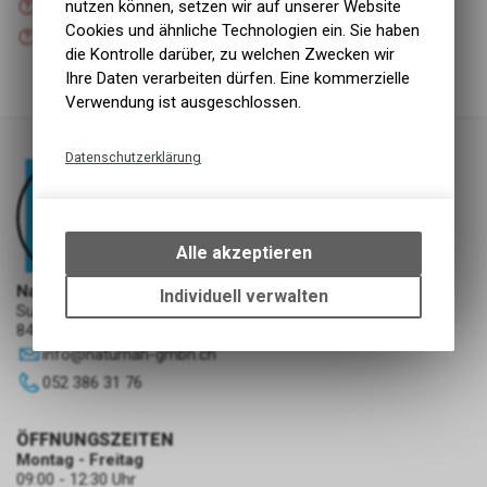
nutzen können, setzen wir auf unserer Website
Versand
Cookies und ähnliche Technologien ein. Sie haben
Nicht verfügbar
Abholung NaturNah GmbH
die Kontrolle darüber, zu welchen Zwecken wir
Ihre Daten verarbeiten dürfen. Eine kommerzielle
Verwendung ist ausgeschlossen.
Datenschutzerklärung
Technische Funktionen
Wir erfassen und speichern
bestimmte Interaktionen und
Alle akzeptieren
Einstellungen auf Ihrem Gerät,
um die grundlegenden
NaturNah GmbH
Individuell verwalten
Sunnehofstrasse 7
Funktionen unseres Online-
8493 Saland
Angebots, wie die Verwendung
info
@
naturnah-gmbh.ch
des Warenkorbs, zu
ermöglichen. Bitte beachten Sie,
052 386 31 76
dass die gespeicherten Daten
keinerlei Rückschlüsse auf Ihre
ÖFFNUNGSZEITEN
persönlichen Informationen
Montag - Freitag
zulassen.
09:00 - 12:30 Uhr