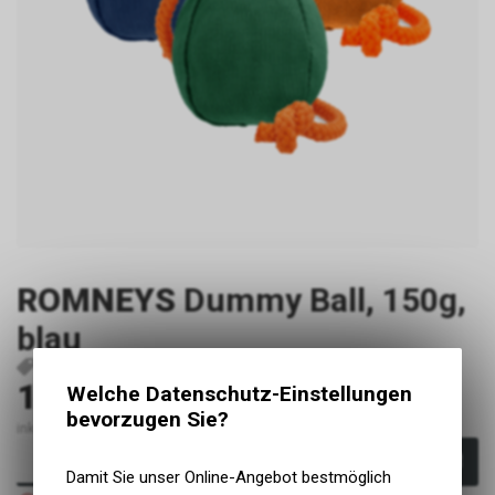
ROMNEYS
Dummy Ball, 150g,
blau
P2951
301706-15
10.00
Welche Datenschutz-Einstellungen
CHF
bevorzugen Sie?
inkl. MwSt., zzgl. Versandkosten
In den Warenkorb
Damit Sie unser Online-Angebot bestmöglich
Nicht verfügbar