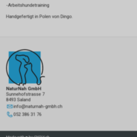
-Arbeitshundetraining
Handgefertigt in Polen von Dingo.
NaturNah GmbH
Sunnehofstrasse 7
8493 Saland
info
@
naturnah-gmbh.ch
052 386 31 76