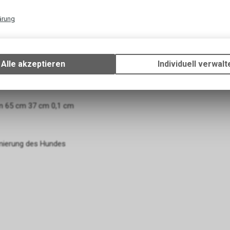
g ihre Haltbarkeit beim Training ist.
ärung
 gedacht, sie sollten nicht dem Hund zum
Technische Funktionen
Wir erfassen und speichern bestimmte Interaktionen und Einstellun
eit natürlicher Duft Griff aus breitem und
Ihrem Gerät, um die grundlegenden Funktionen unseres Online-Angeb
Alle akzeptieren
Individuell verwalt
hte garantieren hohe Haltbarkeit schwarze Farbe
Verwendung des Warenkorbs, zu ermöglichen. Bitte beachten Sie, d
gespeicherten Daten keinerlei Rückschlüsse auf Ihre persönlichen I
zulassen.
m 65 cm 37 cm 0,1 cm
imierung des Hundes