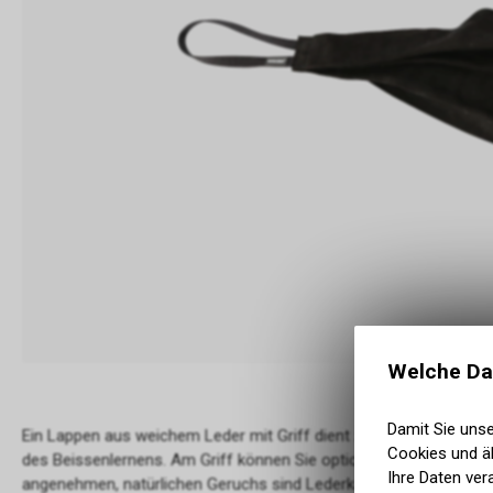
Welche Da
Damit Sie uns
Ein Lappen aus weichem Leder mit Griff dient zum Animieren de
Cookies und äh
des Beissenlernens. Am Griff können Sie optional ein Band oder S
Ihre Daten ver
angenehmen, natürlichen Geruchs sind Lederkauartikel vor allem 