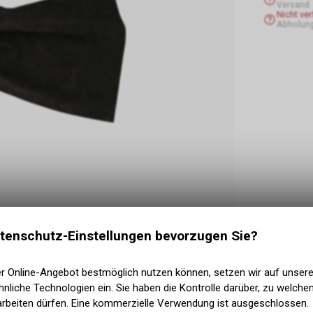
Versand
Nicht ve
Abholun
tenschutz-Einstellungen bevorzugen Sie?
er Online-Angebot bestmöglich nutzen können, setzen wir auf unser
s Hundes (Jagd auf Beute) in der Anfangsphase
nliche Technologien ein. Sie haben die Kontrolle darüber, zu welch
eil befestigen. Aufgrund ihrer Weichheit und ihres
arbeiten dürfen. Eine kommerzielle Verwendung ist ausgeschlossen.
für junge Hunde* zu empfehlen. Wir fertigen unsere