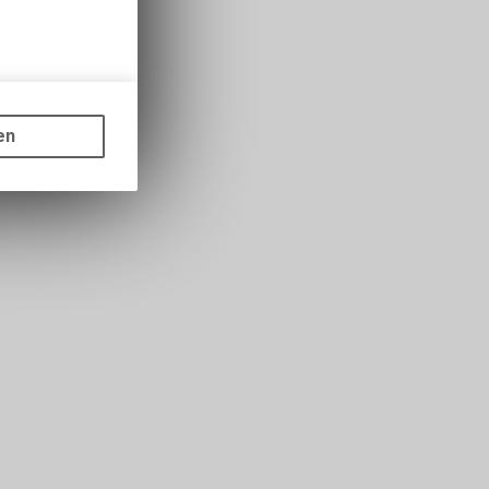
gen auf
ots, wie die
en
ass die
nformationen