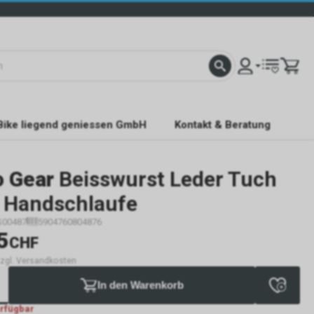
Bike liegend geniessen GmbH
Kontakt & Beratung
o Gear
Beisswurst Leder Tuch
1 Handschlaufe
S00487
5904760804876
5
CHF
 zzgl. Versandkosten
In den Warenkorb
erfügbar