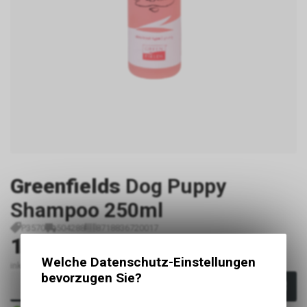
Greenfields
Dog Puppy
Shampoo 250ml
P3570
504288
8718836720017
16.40
CHF
Welche Datenschutz-Einstellungen
inkl. MwSt., zzgl. Versandkosten
bevorzugen Sie?
In den Warenkorb
Sofort verfügbar