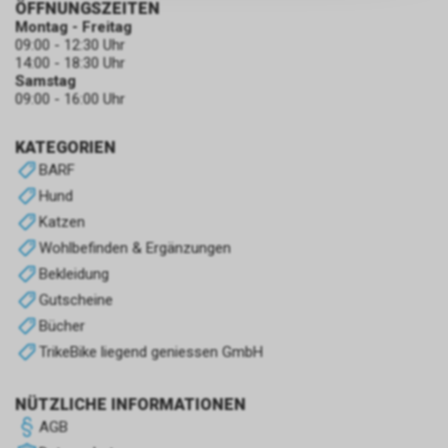
ÖFFNUNGSZEITEN
zulassen.
Montag - Freitag
09:00 - 12:30 Uhr
14:00 - 18:30 Uhr
Samstag
09:00 - 16:00 Uhr
KATEGORIEN
BARF
Hund
Katzen
Wohlbefinden & Ergänzungen
Bekleidung
Gutscheine
Bücher
TrikeBike liegend geniessen GmbH
NÜTZLICHE INFORMATIONEN
AGB