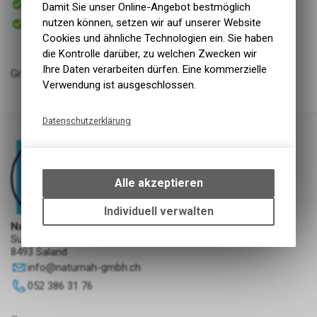
Damit Sie unser Online-Angebot bestmöglich
Versand
Sofort abholbar
nutzen können, setzen wir auf unserer Website
Abholung NaturNah GmbH
Cookies und ähnliche Technologien ein. Sie haben
die Kontrolle darüber, zu welchen Zwecken wir
Ihre Daten verarbeiten dürfen. Eine kommerzielle
Greenfields
Verwendung ist ausgeschlossen.
Datenschutzerklärung
Technische Funktionen
Wir erfassen und speichern
bestimmte Interaktionen und
Alle akzeptieren
Einstellungen auf Ihrem Gerät,
um die grundlegenden
Individuell verwalten
Funktionen unseres Online-
NaturNah GmbH
Angebots, wie die Verwendung
Sunnehofstrasse 7
8493 Saland
des Warenkorbs, zu
ermöglichen. Bitte beachten Sie,
info
@
naturnah-gmbh.ch
dass die gespeicherten Daten
052 386 31 76
keinerlei Rückschlüsse auf Ihre
persönlichen Informationen