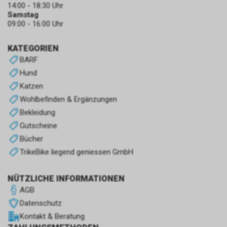
14:00 - 18:30 Uhr
Samstag
09:00 - 16:00 Uhr
KATEGORIEN
BARF
Hund
Katzen
Wohlbefinden & Ergänzungen
Bekleidung
Gutscheine
Bücher
TrikeBike liegend geniessen GmbH
NÜTZLICHE INFORMATIONEN
AGB
Datenschutz
Kontakt & Beratung