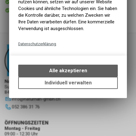
nutzen können, setzen wir auf unserer Website
Versand
Cookies und ähnliche Technologien ein. Sie haben
Sofort abholbar
Abholung NaturNah GmbH
die Kontrolle darüber, zu welchen Zwecken wir
Ihre Daten verarbeiten dürfen. Eine kommerzielle
Verwendung ist ausgeschlossen.
Datenschutzerklärung
Technische Funktionen
Wir erfassen und speichern
bestimmte Interaktionen und
Alle akzeptieren
Einstellungen auf Ihrem Gerät,
um die grundlegenden
NaturNah GmbH
Individuell verwalten
Sunnehofstrasse 7
Funktionen unseres Online-
8493 Saland
Angebots, wie die Verwendung
info
@
naturnah-gmbh.ch
des Warenkorbs, zu
ermöglichen. Bitte beachten Sie,
052 386 31 76
dass die gespeicherten Daten
keinerlei Rückschlüsse auf Ihre
ÖFFNUNGSZEITEN
persönlichen Informationen
Montag - Freitag
zulassen.
09:00 - 12:30 Uhr