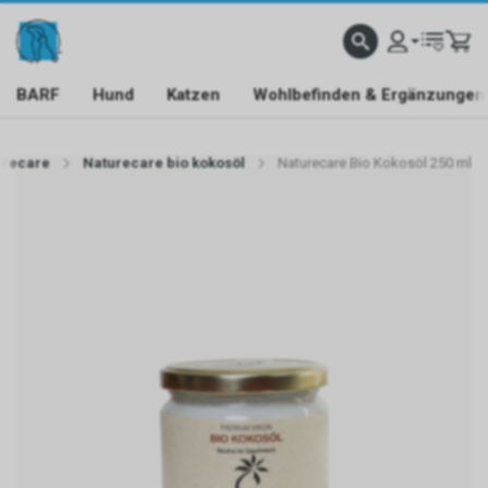
BARF
Hund
Katzen
Wohlbefinden & Ergänzungen
urecare
Naturecare bio kokosöl
Naturecare Bio Kokosöl 250 ml