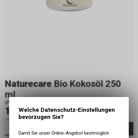
Naturecare
Bio Kokosöl 250
ml
P3501
AP003
721688358206
14.30
Welche Datenschutz-Einstellungen
CHF
bevorzugen Sie?
inkl. MwSt., zzgl. Versandkosten
In den Warenkorb
Damit Sie unser Online-Angebot bestmöglich
Sofort verfügbar