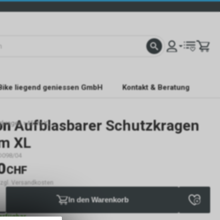
Bike liegend geniessen GmbH
Kontakt & Beratung
on
Aufblasbarer Schutzkragen
zkragen >45cm XL
m XL
D098/04
0
CHF
 zzgl. Versandkosten
In den Warenkorb
verfügbar