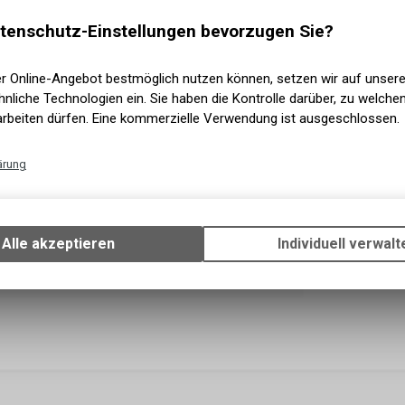
Versand
Sofort a
tenschutz-Einstellungen bevorzugen Sie?
Abholun
er Online-Angebot bestmöglich nutzen können, setzen wir auf unser
nliche Technologien ein. Sie haben die Kontrolle darüber, zu welch
arbeiten dürfen. Eine kommerzielle Verwendung ist ausgeschlossen.
ärung
Technische Funktionen
Wir erfassen und speichern bestimmte Interaktionen und Einstellun
Ihrem Gerät, um die grundlegenden Funktionen unseres Online-Angeb
Alle akzeptieren
Individuell verwalt
Verwendung des Warenkorbs, zu ermöglichen. Bitte beachten Sie, d
gespeicherten Daten keinerlei Rückschlüsse auf Ihre persönlichen I
zulassen.