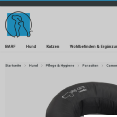
BARF
Hund
Katzen
Wohlbefinden & Ergänzu
Startseite
Hund
Pflege & Hygiene
Parasiten
Camo