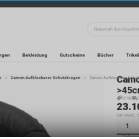
ngen
Bekleidung
Gutscheine
Bücher
Trike
Cam
n
Camon Aufblasbarer Schutzkragen
Camon Aufblasbarer Schut
>45c
P2780
23.1
inkl. MwSt.,
Sofort 