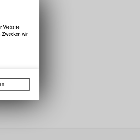
bholbar
g NaturNah GmbH
er Website
en Zwecken wir
gen auf
ots, wie die
en
ass die
nformationen