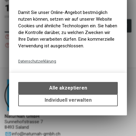
18.70
CHF
Damit Sie unser Online-Angebot bestmöglich
inkl. MwSt., zzgl. Versandkosten
nutzen können, setzen wir auf unserer Website
Cookies und ähnliche Technologien ein. Sie haben
In den Warenkorb
die Kontrolle darüber, zu welchen Zwecken wir
Nicht verfügbar
Versand
Ihre Daten verarbeiten dürfen. Eine kommerzielle
Nicht verfügbar
Verwendung ist ausgeschlossen.
Abholung NaturNah GmbH
Datenschutzerklärung
Technische Funktionen
Wir erfassen und speichern
bestimmte Interaktionen und
Alle akzeptieren
Einstellungen auf Ihrem Gerät,
um die grundlegenden
Individuell verwalten
Funktionen unseres Online-
Angebots, wie die Verwendung
NaturNah GmbH
des Warenkorbs, zu
Sunnehofstrasse 7
ermöglichen. Bitte beachten Sie,
8493 Saland
dass die gespeicherten Daten
info
@
naturnah-gmbh.ch