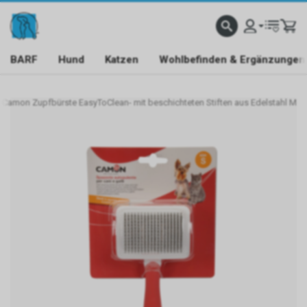
BARF
Hund
Katzen
Wohlbefinden & Ergänzungen
Camon Zupfbürste EasyToClean- mit beschichteten Stiften aus Edelstahl M