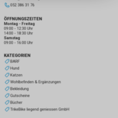
keinerlei Rückschlüsse auf Ihre
052 386 31 76
persönlichen Informationen
zulassen.
ÖFFNUNGSZEITEN
Montag - Freitag
09:00 - 12:30 Uhr
14:00 - 18:30 Uhr
Samstag
09:00 - 16:00 Uhr
KATEGORIEN
BARF
Hund
Katzen
Wohlbefinden & Ergänzungen
Bekleidung
Gutscheine
Bücher
TrikeBike liegend geniessen GmbH