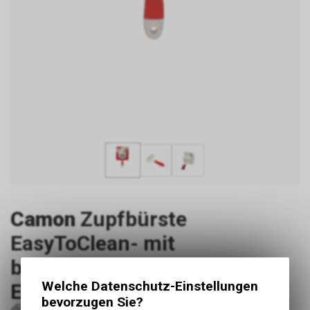
Camon
Zupfbürste
EasyToClean- mit
beschichteten Stiften aus
Welche Datenschutz-Einstellungen
Edelstahl M
bevorzugen Sie?
P4017
B337/B