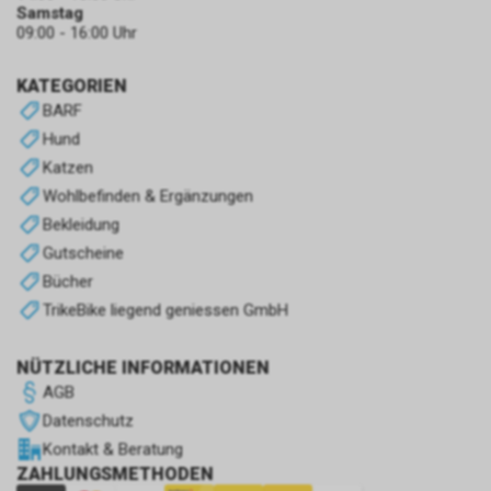
Samstag
09:00 - 16:00 Uhr
KATEGORIEN
BARF
Hund
Katzen
Wohlbefinden & Ergänzungen
Bekleidung
Gutscheine
Bücher
TrikeBike liegend geniessen GmbH
NÜTZLICHE INFORMATIONEN
AGB
Datenschutz
Kontakt & Beratung
ZAHLUNGSMETHODEN