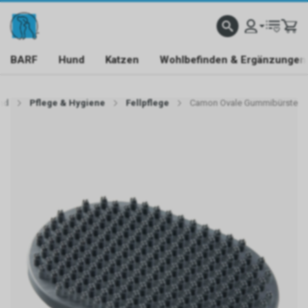
BARF
Hund
Katzen
Wohlbefinden & Ergänzungen
nd
Pflege & Hygiene
Fellpflege
Camon Ovale Gummibürste