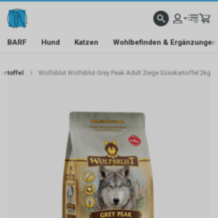
BARF
Hund
Katzen
Wohlbefinden & Ergänzungen
artoffel
Wolfsblut Wolfsblut Grey Peak Adult Ziege Süsskartoffel 2kg