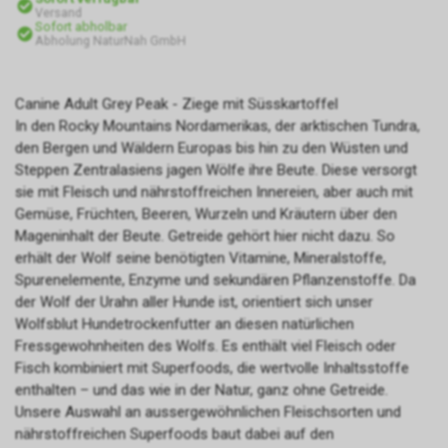
Versand
Sofort abholbar
Abholung NaturNah GmbH
Canine Adult Grey Peak - Ziege mit Süsskartoffel
In den Rocky Mountains Nordamerikas, der arktischen Tundra,
den Bergen und Wäldern Europas bis hin zu den Wüsten und
Steppen Zentralasiens jagen Wölfe ihre Beute. Diese versorgt
sie mit Fleisch und nährstoffreichen Innereien, aber auch mit
Gemüse, Früchten, Beeren, Wurzeln und Kräutern über den
Mageninhalt der Beute. Getreide gehört hier nicht dazu. So
erhält der Wolf seine benötigten Vitamine, Mineralstoffe,
Spurenelemente, Enzyme und sekundären Pflanzenstoffe. Da
der Wolf der Urahn aller Hunde ist, orientiert sich unser
Wolfsblut Hundetrockenfutter an diesen natürlichen
Fressgewohnheiten des Wolfs. Es enthält viel Fleisch oder
Fisch kombiniert mit Superfoods, die wertvolle Inhaltsstoffe
enthalten – und das wie in der Natur, ganz ohne Getreide.
Unsere Auswahl an aussergewöhnlichen Fleischsorten und
nährstoffreichen Superfoods baut dabei auf den