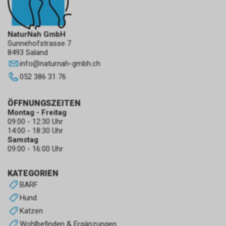
NaturNah GmbH
Sunnehofstrasse 7
8493 Saland
info
@
naturnah-gmbh.ch
052 386 31 76
ÖFFNUNGSZEITEN
Montag - Freitag
09:00 - 12:30 Uhr
14:00 - 18:30 Uhr
Samstag
09:00 - 16:00 Uhr
KATEGORIEN
BARF
Hund
Katzen
Wohlbefinden & Ergänzungen