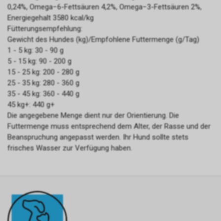
0,24%, Omega−6-Fettsäuren 4,2%, Omega−3-Fettsäuren 2%,
Energiegehalt 3580 kcal/kg
Fütterungsempfehlung:
Gewicht des Hundes (kg)/Empfohlene Futtermenge (g/Tag)
1 - 5 kg: 30 - 90 g
5 - 15 kg: 90 - 200 g
15 - 25 kg: 200 - 280 g
25 - 35 kg: 280 - 360 g
35 - 45 kg: 360 - 440 g
45 kg+: 440 g+
Die angegebene Menge dient nur der Orientierung. Die
Futtermenge muss entsprechend dem Alter, der Rasse und der
Beanspruchung angepasst werden. Ihr Hund sollte stets
frisches Wasser zur Verfügung haben.