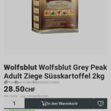
Wolfsblut
Wolfsblut Grey Peak
Adult Ziege Süsskartoffel 2kg
P694
HE765895
4260262765895
28.50
CHF
inkl. MwSt., zzgl. Versandkosten
In den Warenkorb
Sofort verfügbar