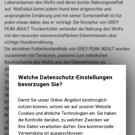
Lebensräumen des Wolfs und deren bunter Nahrungsvielfalt
auf. Wolfsblut bietet jedem Hund eine artgerechte und
ursprüngliche Ernährung und mit seiner Sortenvielfalt ist für
jeden etwas dabei, das er verträgt. Die Rezeptur von GREY
PEAK ADULT Trockenfutter verbindet die Nahrung des Wolfs
mit den neuesten wissenschaftlichen Erkenntnissen über
richtige Hundeernährung.
Die einzelnen Futterbestandteile von GREY PEAK ADULT wurden
zusammen mit Tierärzten, passend zum natürlichen
Beuteschema des Wolfs und den Erkenntnissen zu
ganzheitlicher Hundeernährung, zusammengestellt. Das
Trockenfutter von Wolfsblut ist damit einzigartig.
Welche Datenschutz-Einstellungen
Zusammensetzung:
bevorzugen Sie?
Süsskartoffel 31%, Ziegenfleisch 24%, getrocknetes
Wasserbüffelfleisch 19%, Wasserbüffelfett 8%, Kichererbsen,
Damit Sie unser Online-Angebot bestmöglich
Erbsenprotein, Mineralstoffe, Topinambur, Spirulina, Thymian,
nutzen können, setzen wir auf unserer Website
Majoran, Oregano, Petersilie, Salbei, Leinsamen, Tomate,
Cookies und ähnliche Technologien ein. Sie haben
Brombeeren, Himbeeren, Heidelbeeren, Schwarze
die Kontrolle darüber, zu welchen Zwecken wir
Johannisbeeren, Holunderbeeren, Aroniabeeren, Liebstöckel,
Ihre Daten verarbeiten dürfen. Eine kommerzielle
Brennnessel, Weissdorn, Löwenzahn, Ginseng, Anis,
Verwendung ist ausgeschlossen.