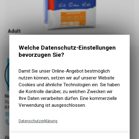
Adult
Welche Datenschutz-Einstellungen
bevorzugen Sie?
Damit Sie unser Online-Angebot bestmöglich
nutzen können, setzen wir auf unserer Website
Cookies und ähnliche Technologien ein. Sie haben
die Kontrolle darüber, zu welchen Zwecken wir
NaturNah GmbH
Ihre Daten verarbeiten dürfen. Eine kommerzielle
Sunnehofstrasse 7
Verwendung ist ausgeschlossen.
8493 Saland
info
@
naturnah-gmbh.ch
Datenschutzerklärung
052 386 31 76
Technische Funktionen
ÖFFNUNGSZEITEN