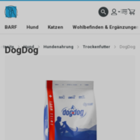
BARF
Hund
Katzen
Wohlbefinden & Ergänzungen
artseite
DogDog
Hund
Hundenahrung
Trockenfutter
DogDog