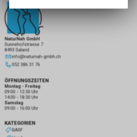
Angebots, wie die Verwendung
des Warenkorbs, zu
ermöglichen. Bitte beachten Sie,
dass die gespeicherten Daten
keinerlei Rückschlüsse auf Ihre
persönlichen Informationen
NaturNah GmbH
zulassen.
Sunnehofstrasse 7
8493 Saland
info
@
naturnah-gmbh.ch
052 386 31 76
ÖFFNUNGSZEITEN
Montag - Freitag
09:00 - 12:30 Uhr
14:00 - 18:30 Uhr
Samstag
09:00 - 16:00 Uhr
KATEGORIEN
BARF