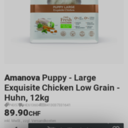
Amanova
Puppy - Large
Exquisite Chicken Low Grain -
Huhn, 12kg
P4357
HE613604
8413037331641
89.90
CHF
inkl. MwSt., zzgl. Versandkosten