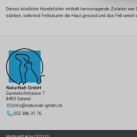
Dieses köstliche Hundefutter enthält hervorragende Zutaten wie
stärken, während Fettsäuren die Haut gesund und das Fell weich 
NaturNah GmbH
Sunnehofstrasse 7
8493 Saland
info
@
naturnah-gmbh.ch
052 386 31 76
Made with ♥ by CYCLY.ch