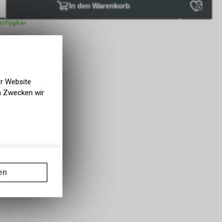
In den Warenkorb
verfügbar
bholbar
g NaturNah GmbH
er Website
en Zwecken wir
gen auf
ots, wie die
en
ass die
nformationen