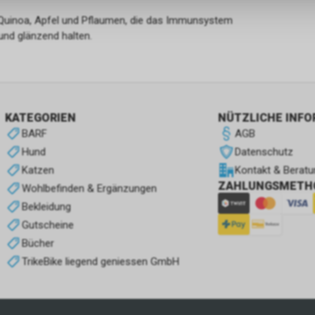
 Quinoa, Apfel und Pflaumen, die das Immunsystem
und glänzend halten.
KATEGORIEN
NÜTZLICHE INF
BARF
AGB
Hund
Datenschutz
Katzen
Kontakt & Beratu
ZAHLUNGSMETH
Wohlbefinden & Ergänzungen
Bekleidung
Gutscheine
Bücher
TrikeBike liegend geniessen GmbH