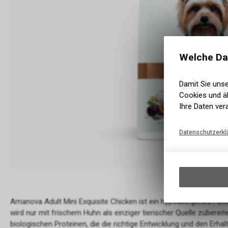
Welche Da
Damit Sie uns
Cookies und äh
Ihre Daten ver
Datenschutzerkl
Amanova Adult Mini Exquisite Chicken ist ein hypoallergenes Fut
wird nur mit frischem Huhn als einziger tierischer Quelle zubere
biologischen Proteinen, die die richtige Entwicklung und den Erhal