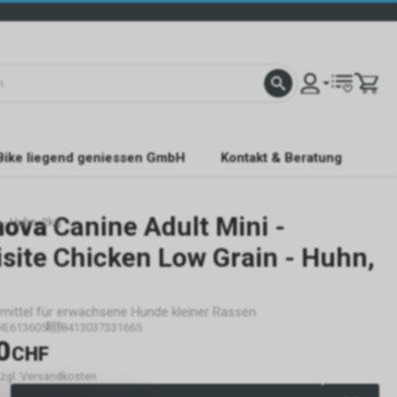
Bike liegend geniessen GmbH
Kontakt & Beratung
ova
Canine Adult Mini -
 - Huhn, 2kg
site Chicken Low Grain - Huhn,
ermittel für erwachsene Hunde kleiner Rassen
HE613605
8413037331665
0
CHF
 zzgl. Versandkosten