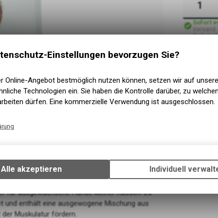
Sofort 
Versand
Sofort a
Abholun
tenschutz-Einstellungen bevorzugen Sie?
er Online-Angebot bestmöglich nutzen können, setzen wir auf unser
nliche Technologien ein. Sie haben die Kontrolle darüber, zu welch
arbeiten dürfen. Eine kommerzielle Verwendung ist ausgeschlossen.
ärung
Technische Funktionen
Wir erfassen und speichern bestimmte Interaktionen und Einstellun
Ihrem Gerät, um die grundlegenden Funktionen unseres Online-Angeb
Alle akzeptieren
Individuell verwalt
Verwendung des Warenkorbs, zu ermöglichen. Bitte beachten Sie, d
gespeicherten Daten keinerlei Rückschlüsse auf Ihre persönlichen I
ter für ausgewachsene Hunde kleiner Rassen. Es
zulassen.
itet und enthält eine ausgewogene Mischung aus
t der Muskulatur fördern.