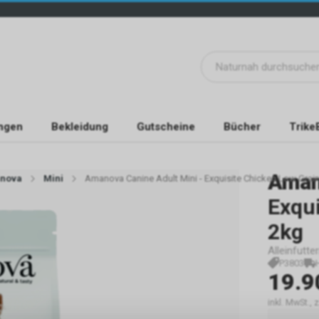
ngen
Bekleidung
Gutscheine
Bücher
Trike
Aman
nova
Mini
Amanova Canine Adult Mini - Exquisite Chicken Low Grain
Exqui
2kg
Alleinfutt
P3803
19.9
inkl. MwSt.,