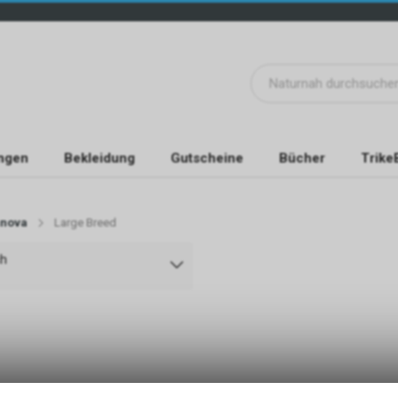
ngen
Bekleidung
Gutscheine
Bücher
Trike
nova
Large Breed
ch