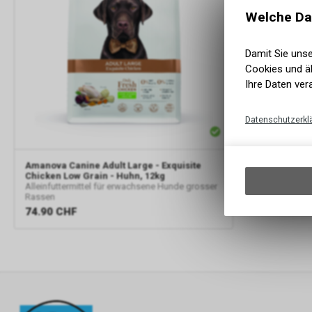
Welche Da
Damit Sie uns
Cookies und äh
Ihre Daten ver
Datenschutzerkl
Amanova
Canine Adult Large - Exquisite
Chicken Low Grain - Huhn, 12kg
Alleinfuttermittel für erwachsene Hunde grosser
Rassen
74.90
CHF