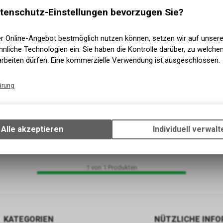
tenschutz-Einstellungen bevorzugen Sie?
er Online-Angebot bestmöglich nutzen können, setzen wir auf unser
nliche Technologien ein. Sie haben die Kontrolle darüber, zu welch
arbeiten dürfen. Eine kommerzielle Verwendung ist ausgeschlossen.
ärung
Technische Funktionen
Wir erfassen und speichern bestimmte Interaktionen und Einstellun
Ihrem Gerät, um die grundlegenden Funktionen unseres Online-Angeb
Alle akzeptieren
Individuell verwalt
Verwendung des Warenkorbs, zu ermöglichen. Bitte beachten Sie, d
gespeicherten Daten keinerlei Rückschlüsse auf Ihre persönlichen I
zulassen.
1
von
1
Produkten
KATEGORIEN
NÜTZLICHE INF