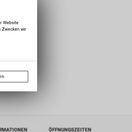
er Website
en Zwecken wir
gen auf
ots, wie die
en
ass die
nformationen
ORMATIONEN
ÖFFNUNGSZEITEN