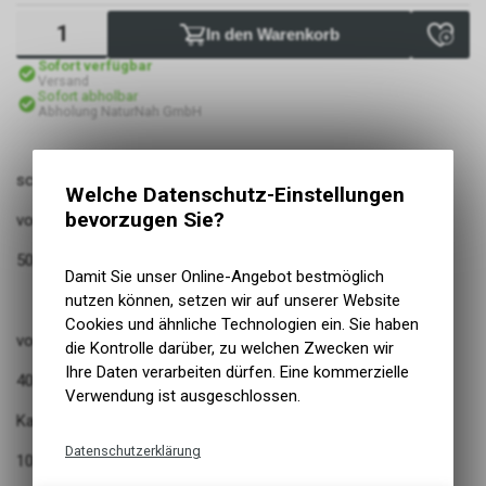
In den Warenkorb
Sofort verfügbar
Versand
Sofort abholbar
Abholung NaturNah GmbH
schlachtfrisches Fleisch
Welche Datenschutz-Einstellungen
bevorzugen Sie?
vom Lachs:
50,0%
Damit Sie unser Online-Angebot bestmöglich
nutzen können, setzen wir auf unserer Website
Cookies und ähnliche Technologien ein. Sie haben
vom Rind:
die Kontrolle darüber, zu welchen Zwecken wir
Ihre Daten verarbeiten dürfen. Eine kommerzielle
40,0% (davon Muskelfleisch: 70%, Innereien: 30%)
Verwendung ist ausgeschlossen.
Kartoffeln, Petersilie, Dill:
Datenschutzerklärung
10,00%