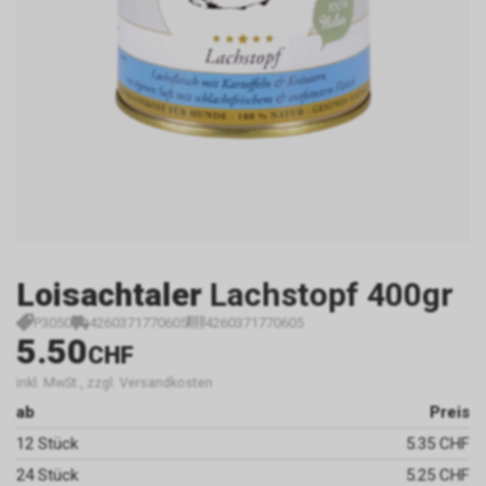
Loisachtaler
Lachstopf 400gr
P3050
4260371770605
4260371770605
5.50
CHF
inkl. MwSt., zzgl. Versandkosten
ab
Preis
12 Stück
5.35 CHF
24 Stück
5.25 CHF