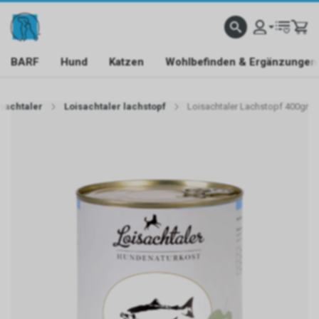
BARF
Hund
Katzen
Wohlbefinden & Ergänzungen
sachtaler
Loisachtaler lachstopf
Loisachtaler Lachstopf 400gr