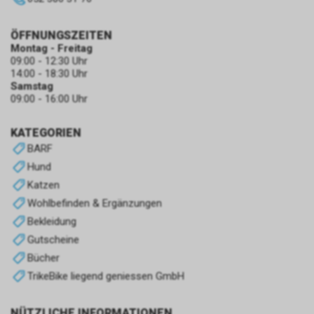
ÖFFNUNGSZEITEN
Montag - Freitag
09:00 - 12:30 Uhr
14:00 - 18:30 Uhr
Samstag
09:00 - 16:00 Uhr
KATEGORIEN
BARF
Hund
Katzen
Wohlbefinden & Ergänzungen
Bekleidung
Gutscheine
Bücher
TrikeBike liegend geniessen GmbH
NÜTZLICHE INFORMATIONEN