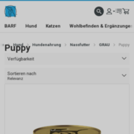
BARF
Hund
Katzen
Wohlbefinden & Ergänzungen
ite
Puppy
Hund
Hundenahrung
Nassfutter
GRAU
Puppy
Verfügbarkeit
Sortieren nach
Relevanz