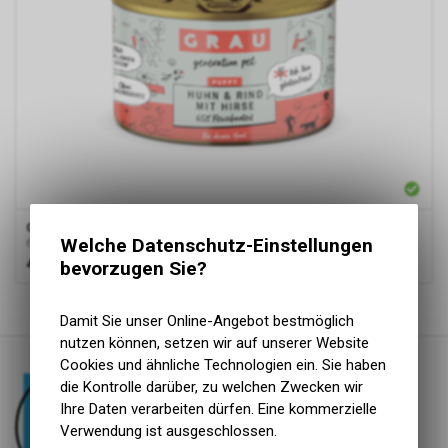
Grau
Grau Dog Puppy NF Huhn & Rind mit Hirse 200g
Welche Datenschutz-Einstellungen
68% Fleischanteil
4.10
CHF
bevorzugen Sie?
1
von
1
Produkten
Damit Sie unser Online-Angebot bestmöglich
nutzen können, setzen wir auf unserer Website
Cookies und ähnliche Technologien ein. Sie haben
die Kontrolle darüber, zu welchen Zwecken wir
Ihre Daten verarbeiten dürfen. Eine kommerzielle
Verwendung ist ausgeschlossen.