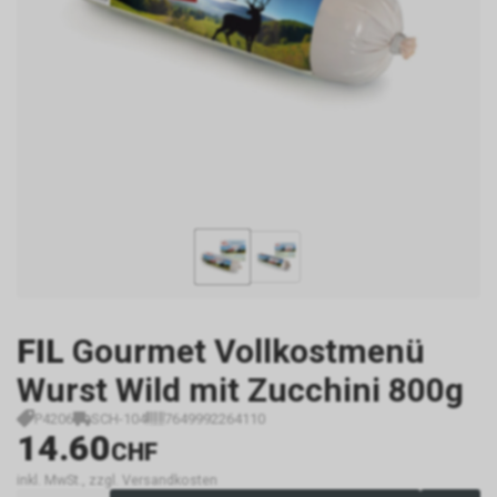
FIL
Gourmet Vollkostmenü
Wurst Wild mit Zucchini 800g
P4206
SCH-104
7649992264110
14.60
CHF
inkl. MwSt., zzgl. Versandkosten