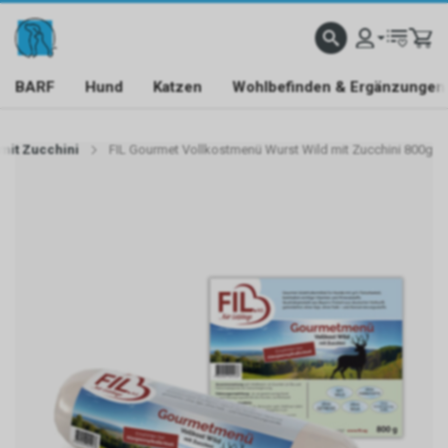
BARF
Hund
Katzen
Wohlbefinden & Ergänzungen
mit Zucchini
FIL Gourmet Vollkostmenü Wurst Wild mit Zucchini 800g