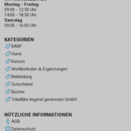
Montag - Freitag
09:00 - 12:30 Uhr
14:00 - 18:30 Uhr
Samstag
09:00 - 16:00 Uhr
KATEGORIEN
BARF
Hund
Katzen
Wohlbefinden & Ergänzungen
Bekleidung
Gutscheine
Bücher
TrikeBike liegend geniessen GmbH
NÜTZLICHE INFORMATIONEN
AGB
Datenschutz