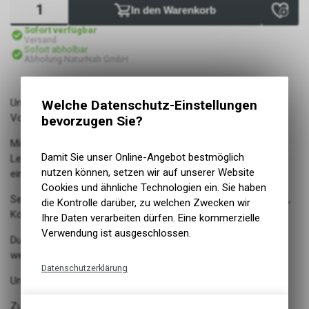
In den Warenkorb
Sofort verfügbar
Versand
Sofort abholbar
Abholung NaturNah GmbH
Unsere Wildwurst mit Zucchini ist eine ausgewogene
Welche Datenschutz-Einstellungen
Vollkostnahrung für Ihren Liebling.
bevorzugen Sie?
Mit viel frischen Fleisch und Gemüse aus der
Damit Sie unser Online-Angebot bestmöglich
Lebensmittelproduktion erhält Ihr Hund alles Beste was er für
nutzen können, setzen wir auf unserer Website
ein gesundes Leben braucht.
Cookies und ähnliche Technologien ein. Sie haben
Selbstverständlich ist unser Futter frei von jeglichem Getreide,
die Kontrolle darüber, zu welchen Zwecken wir
Konservierungsstoffen, Farbstoffen und Soja.
Ihre Daten verarbeiten dürfen. Eine kommerzielle
Verwendung ist ausgeschlossen.
Durch Verwendung eines Wurst Darmes fällt ein Vielfaches
weniger Verpackungsmüll an und ist daher ökologischer.
Datenschutzerklärung
Unsere Produkte werden ausschließlich in Bayern hergestellt.
Technische Funktionen
Zusammensetzung