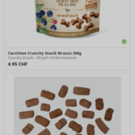
Carnilove
Crunchy Snack Strauss 200g
Crunchy Snack - Strauß mit Brombeeren
4.95
CHF