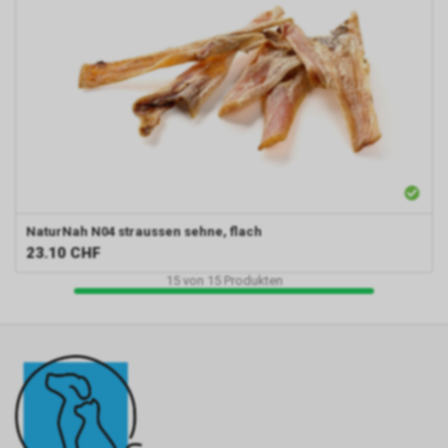
NaturNah N04
straussen sehne, flach
23.10
CHF
15
von
15
Produkten