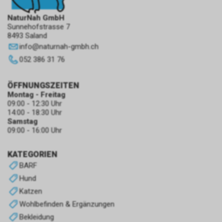
NaturNah GmbH
Sunnehofstrasse 7
8493 Saland
info
@
naturnah-gmbh.ch
052 386 31 76
ÖFFNUNGSZEITEN
Montag - Freitag
09:00 - 12:30 Uhr
14:00 - 18:30 Uhr
Samstag
09:00 - 16:00 Uhr
KATEGORIEN
BARF
Hund
Katzen
Wohlbefinden & Ergänzungen
Bekleidung