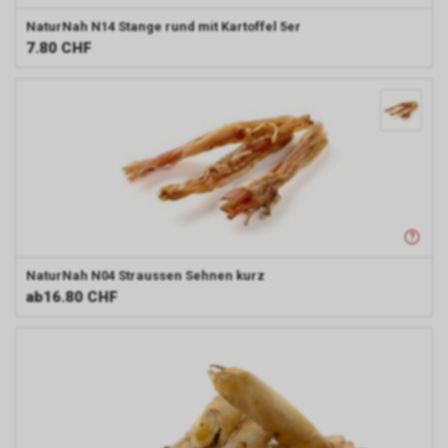
NaturNah N14
Stange rund mit Kartoffel 5er
7.80
CHF
NaturNah N04
Straussen Sehnen kurz
ab
16.80 CHF