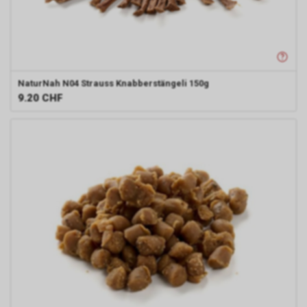
NaturNah N04
Strauss Knabberstängeli 150g
9.20
CHF