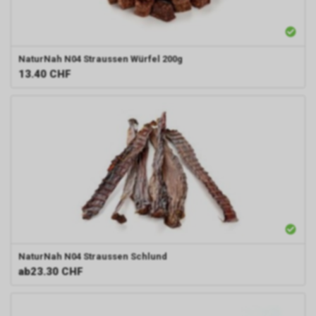
NaturNah N04
Straussen Würfel 200g
13.40
CHF
NaturNah N04
Straussen Schlund
ab
23.30 CHF