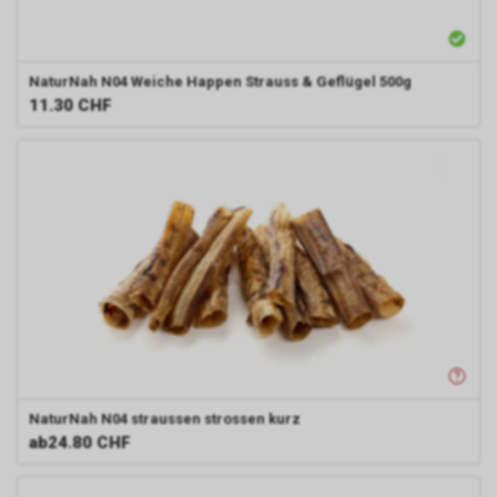
NaturNah N04
Weiche Happen Strauss & Geflügel 500g
11.30
CHF
NaturNah N04
straussen strossen kurz
ab
24.80 CHF