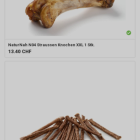
NaturNah N04
Straussen Knochen XXL 1 Stk.
13.40
CHF