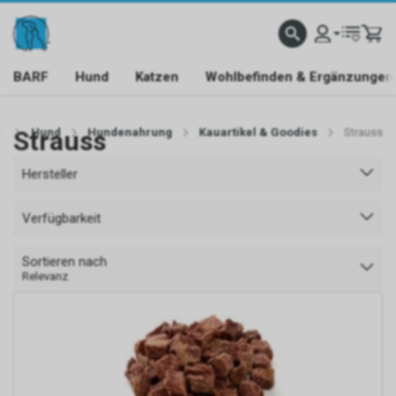
BARF
Hund
Katzen
Wohlbefinden & Ergänzungen
e
Strauss
Hund
Hundenahrung
Kauartikel & Goodies
Strauss
Hersteller
Verfügbarkeit
Sortieren nach
Relevanz