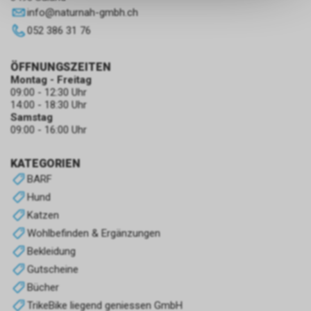
keinerlei Rückschlüsse auf Ihre
info
@
naturnah-gmbh.ch
persönlichen Informationen
052 386 31 76
zulassen.
ÖFFNUNGSZEITEN
Montag - Freitag
09:00 - 12:30 Uhr
14:00 - 18:30 Uhr
Samstag
09:00 - 16:00 Uhr
KATEGORIEN
BARF
Hund
Katzen
Wohlbefinden & Ergänzungen
Bekleidung
Gutscheine
Bücher
TrikeBike liegend geniessen GmbH