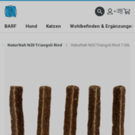
BARF
Hund
Katzen
Wohlbefinden & Ergänzungen
NaturNah N20 Triangoli Rind
NaturNah N20 Triangoli Rind 7 Stk.