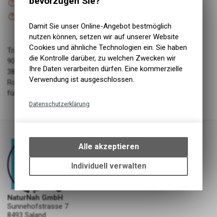
bevorzugen Sie?
Versand
Nicht verfügbar
Abholung NaturNah GmbH
Damit Sie unser Online-Angebot bestmöglich
nutzen können, setzen wir auf unserer Website
Cookies und ähnliche Technologien ein. Sie haben
Triangoli Rind
die Kontrolle darüber, zu welchen Zwecken wir
90% CH-Rindfleisch, 8.5% Pflanzenfasern, Hefe
Ihre Daten verarbeiten dürfen. Eine kommerzielle
38% Rohprotein, 15.1% Rohfett, 4.9% Rohasche, 19.4%
Verwendung ist ausgeschlossen.
Rohfaser
für Allergiker geeignet
Datenschutzerklärung
Technische Funktionen
Wir erfassen und speichern
bestimmte Interaktionen und
Alle akzeptieren
Einstellungen auf Ihrem Gerät,
um die grundlegenden
Individuell verwalten
Funktionen unseres Online-
Angebots, wie die Verwendung
des Warenkorbs, zu
NaturNah GmbH
ermöglichen. Bitte beachten Sie,
Sunnehofstrasse 7
dass die gespeicherten Daten
8493 Saland