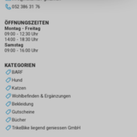
keinerlei Rückschlüsse auf Ihre
052 386 31 76
persönlichen Informationen
zulassen.
ÖFFNUNGSZEITEN
Montag - Freitag
09:00 - 12:30 Uhr
14:00 - 18:30 Uhr
Samstag
09:00 - 16:00 Uhr
KATEGORIEN
BARF
Hund
Katzen
Wohlbefinden & Ergänzungen
Bekleidung
Gutscheine
Bücher
TrikeBike liegend geniessen GmbH