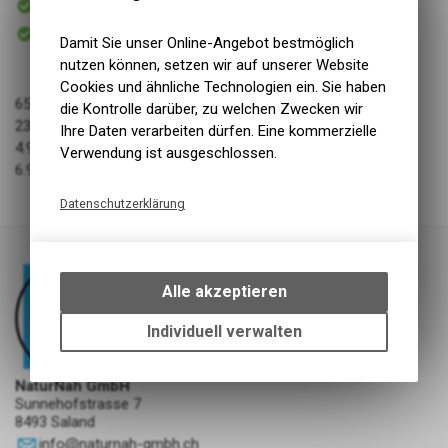
Versand
Sofort abholbar
Abholung NaturNah GmbH
Damit Sie unser Online-Angebot bestmöglich
nutzen können, setzen wir auf unserer Website
Cookies und ähnliche Technologien ein. Sie haben
65.1% Rohprotein
die Kontrolle darüber, zu welchen Zwecken wir
23.4% Rohfett
Ihre Daten verarbeiten dürfen. Eine kommerzielle
4.9% Rohasche
Verwendung ist ausgeschlossen.
6.9% Feuchtigkeit
Datenschutzerklärung
Technische Funktionen
Wir erfassen und speichern
bestimmte Interaktionen und
Alle akzeptieren
Einstellungen auf Ihrem Gerät,
um die grundlegenden
Individuell verwalten
Funktionen unseres Online-
Angebots, wie die Verwendung
NaturNah GmbH
des Warenkorbs, zu
Sunnehofstrasse 7
ermöglichen. Bitte beachten Sie,
8493 Saland
dass die gespeicherten Daten
info
@
naturnah-gmbh.ch