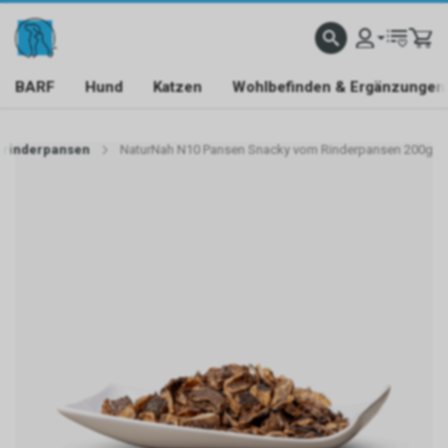
BARF
Hund
Katzen
Wohlbefinden & Ergänzungen
 rinderpansen
NaturNah N10 Pansen Snacky vom Rinderpansen 200g