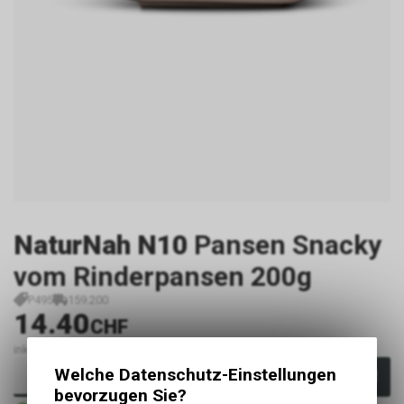
NaturNah N10
Pansen Snacky
vom Rinderpansen 200g
P495
159.200
14.40
CHF
inkl. MwSt., zzgl. Versandkosten
Welche Datenschutz-Einstellungen
In den Warenkorb
bevorzugen Sie?
Sofort verfügbar