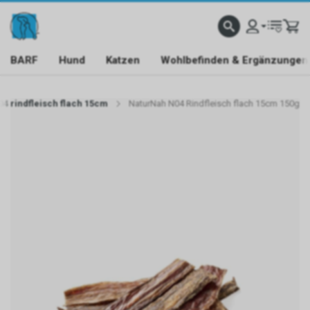
BARF
Hund
Katzen
Wohlbefinden & Ergänzungen
4 rindfleisch flach 15cm
NaturNah N04 Rindfleisch flach 15cm 150g