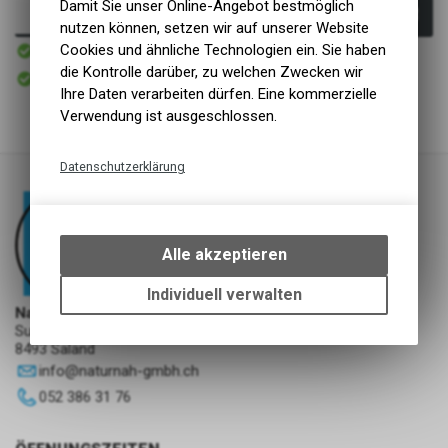
Damit Sie unser Online-Angebot bestmöglich
In den Warenkorb
nutzen können, setzen wir auf unserer Website
Sofort verfügbar
Cookies und ähnliche Technologien ein. Sie haben
Versand
die Kontrolle darüber, zu welchen Zwecken wir
Sofort abholbar
Abholung NaturNah GmbH
Ihre Daten verarbeiten dürfen. Eine kommerzielle
Verwendung ist ausgeschlossen.
Datenschutzerklärung
Technische Funktionen
Wir erfassen und speichern
bestimmte Interaktionen und
Alle akzeptieren
Einstellungen auf Ihrem Gerät,
um die grundlegenden
Individuell verwalten
Funktionen unseres Online-
NaturNah GmbH
Sunnehofstrasse 7
Angebots, wie die Verwendung
8493 Saland
des Warenkorbs, zu
info
@
naturnah-gmbh.ch
ermöglichen. Bitte beachten Sie,
dass die gespeicherten Daten
052 386 31 76
keinerlei Rückschlüsse auf Ihre
persönlichen Informationen