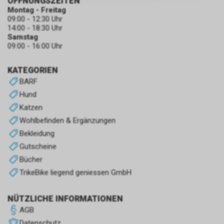
ÖFFNUNGSZEITEN
zulassen.
Montag - Freitag
09:00 - 12:30 Uhr
14:00 - 18:30 Uhr
Samstag
09:00 - 16:00 Uhr
KATEGORIEN
BARF
Hund
Katzen
Wohlbefinden & Ergänzungen
Bekleidung
Gutscheine
Bücher
TrikeBike liegend geniessen GmbH
NÜTZLICHE INFORMATIONEN
AGB
Datenschutz