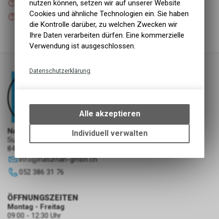
nutzen können, setzen wir auf unserer Website
Versand
Cookies und ähnliche Technologien ein. Sie haben
Nicht verfügbar
Abholung NaturNah GmbH
die Kontrolle darüber, zu welchen Zwecken wir
Ihre Daten verarbeiten dürfen. Eine kommerzielle
Verwendung ist ausgeschlossen.
Datenschutzerklärung
Technische Funktionen
Wir erfassen und speichern
bestimmte Interaktionen und
Alle akzeptieren
Einstellungen auf Ihrem Gerät,
um die grundlegenden
NaturNah GmbH
Individuell verwalten
Sunnehofstrasse 7
Funktionen unseres Online-
8493 Saland
Angebots, wie die Verwendung
info
@
naturnah-gmbh.ch
des Warenkorbs, zu
ermöglichen. Bitte beachten Sie,
052 386 31 76
dass die gespeicherten Daten
keinerlei Rückschlüsse auf Ihre
ÖFFNUNGSZEITEN
persönlichen Informationen
Montag - Freitag
zulassen.
09:00 - 12:30 Uhr