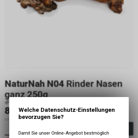
NaturNah N04
Rinder Nasen
ganz 250g
P2483
RNH2500.250
8.70
Welche Datenschutz-Einstellungen
CHF
bevorzugen Sie?
inkl. MwSt., zzgl. Versandkosten
In den Warenkorb
Damit Sie unser Online-Angebot bestmöglich
Nicht verfügbar