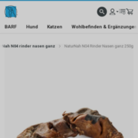
BARF
Hund
Katzen
Wohlbefinden & Ergänzungen
rNah N04 rinder nasen ganz
NaturNah N04 Rinder Nasen ganz 250g