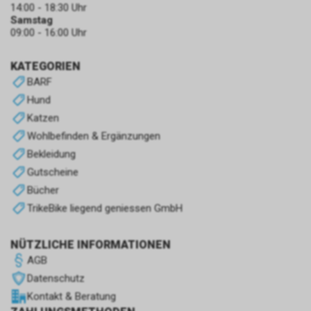
14:00 - 18:30 Uhr
Samstag
09:00 - 16:00 Uhr
KATEGORIEN
BARF
Hund
Katzen
Wohlbefinden & Ergänzungen
Bekleidung
Gutscheine
Bücher
TrikeBike liegend geniessen GmbH
NÜTZLICHE INFORMATIONEN
AGB
Datenschutz
Kontakt & Beratung