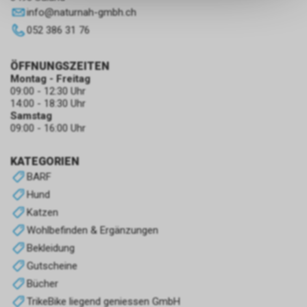
keinerlei Rückschlüsse auf Ihre
info
@
naturnah-gmbh.ch
persönlichen Informationen
052 386 31 76
zulassen.
ÖFFNUNGSZEITEN
Montag - Freitag
09:00 - 12:30 Uhr
14:00 - 18:30 Uhr
Samstag
09:00 - 16:00 Uhr
KATEGORIEN
BARF
Hund
Katzen
Wohlbefinden & Ergänzungen
Bekleidung
Gutscheine
Bücher
TrikeBike liegend geniessen GmbH