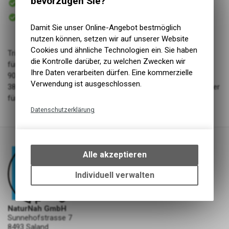
bevorzugen Sie?
Versand
Sofort abholbar
Abholung NaturNah GmbH
Damit Sie unser Online-Angebot bestmöglich
nutzen können, setzen wir auf unserer Website
Cookies und ähnliche Technologien ein. Sie haben
Triangoli Hirsch
die Kontrolle darüber, zu welchen Zwecken wir
für jeden Tag Eins
Ihre Daten verarbeiten dürfen. Eine kommerzielle
90% Hirschfleisch, 8.5% plf.Fasern, Hefe
Verwendung ist ausgeschlossen.
38%Rohprotein, 15.1% Rohfett, 4.9% Rohasche, 19.4% Rohfaser
für Allergiker geeignet
Datenschutzerklärung
Technische Funktionen
Wir erfassen und speichern
bestimmte Interaktionen und
Alle akzeptieren
Einstellungen auf Ihrem Gerät,
um die grundlegenden
Individuell verwalten
Funktionen unseres Online-
Angebots, wie die Verwendung
des Warenkorbs, zu
NaturNah GmbH
ermöglichen. Bitte beachten Sie,
Sunnehofstrasse 7
dass die gespeicherten Daten
8493 Saland