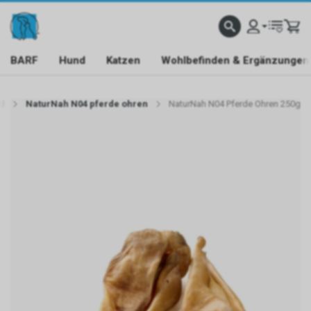
BARF
Hund
Katzen
Wohlbefinden & Ergänzungen
d
NaturNah N04 pferde ohren
NaturNah N04 Pferde Ohren 250g