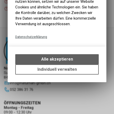
nutzen können, setzen wir auf unserer Website
Versand
Cookies und ähnliche Technologien ein. Sie haben
Nicht verfügbar
Abholung NaturNah GmbH
die Kontrolle darüber, zu welchen Zwecken wir
Ihre Daten verarbeiten dürfen. Eine kommerzielle
Verwendung ist ausgeschlossen.
Datenschutzerklärung
Technische Funktionen
Wir erfassen und speichern
bestimmte Interaktionen und
Alle akzeptieren
Einstellungen auf Ihrem Gerät,
um die grundlegenden
NaturNah GmbH
Individuell verwalten
Sunnehofstrasse 7
Funktionen unseres Online-
8493 Saland
Angebots, wie die Verwendung
info
@
naturnah-gmbh.ch
des Warenkorbs, zu
ermöglichen. Bitte beachten Sie,
052 386 31 76
dass die gespeicherten Daten
keinerlei Rückschlüsse auf Ihre
ÖFFNUNGSZEITEN
persönlichen Informationen
Montag - Freitag
zulassen.
09:00 - 12:30 Uhr