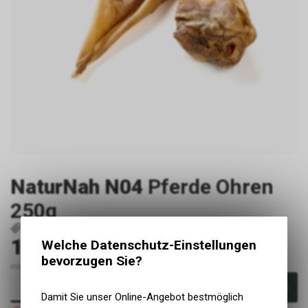
NaturNah N04
Pferde Ohren
250g
P3825
pfohr5000.250
14.80
Welche Datenschutz-Einstellungen
CHF
bevorzugen Sie?
inkl. MwSt., zzgl. Versandkosten
In den Warenkorb
Damit Sie unser Online-Angebot bestmöglich
Nicht verfügbar