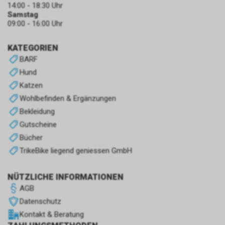
14:00 - 18:30 Uhr
Samstag
09:00 - 16:00 Uhr
KATEGORIEN
BARF
Hund
Katzen
Wohlbefinden & Ergänzungen
Bekleidung
Gutscheine
Bücher
TrikeBike liegend geniessen GmbH
NÜTZLICHE INFORMATIONEN
AGB
Datenschutz
Kontakt & Beratung