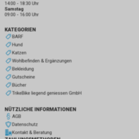
14:00 - 18:30 Uhr
Samstag
09:00 - 16:00 Uhr
KATEGORIEN
BARF
Hund
Katzen
Wohlbefinden & Ergänzungen
Bekleidung
Gutscheine
Bücher
TrikeBike liegend geniessen GmbH
NÜTZLICHE INFORMATIONEN
AGB
Datenschutz
Kontakt & Beratung