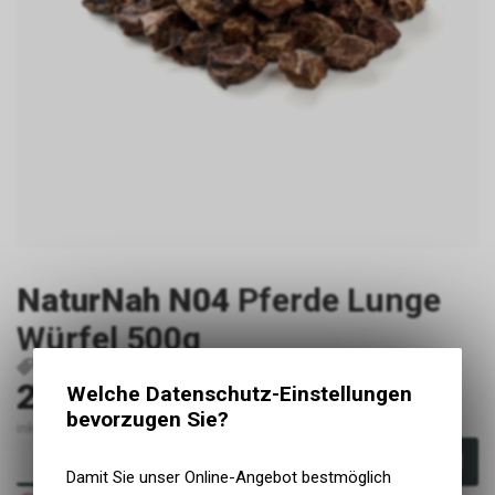
NaturNah N04
Pferde Lunge
Würfel 500g
P2574
PfLuWue2500.500
29.90
Welche Datenschutz-Einstellungen
CHF
bevorzugen Sie?
inkl. MwSt., zzgl. Versandkosten
In den Warenkorb
Damit Sie unser Online-Angebot bestmöglich
Nicht verfügbar