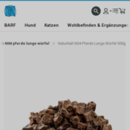
BARF
Hund
Katzen
Wohlbefinden & Ergänzungen
h N04 pferde lunge würfel
NaturNah N04 Pferde Lunge Würfel 500g