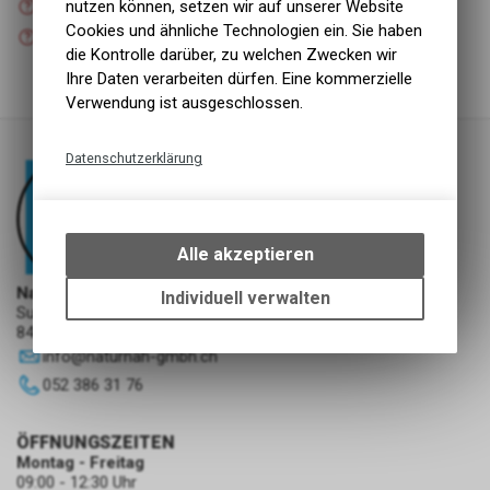
nutzen können, setzen wir auf unserer Website
Versand
Cookies und ähnliche Technologien ein. Sie haben
Nicht verfügbar
Abholung NaturNah GmbH
die Kontrolle darüber, zu welchen Zwecken wir
Ihre Daten verarbeiten dürfen. Eine kommerzielle
Verwendung ist ausgeschlossen.
Datenschutzerklärung
Technische Funktionen
Wir erfassen und speichern
bestimmte Interaktionen und
Alle akzeptieren
Einstellungen auf Ihrem Gerät,
um die grundlegenden
NaturNah GmbH
Individuell verwalten
Sunnehofstrasse 7
Funktionen unseres Online-
8493 Saland
Angebots, wie die Verwendung
info
@
naturnah-gmbh.ch
des Warenkorbs, zu
ermöglichen. Bitte beachten Sie,
052 386 31 76
dass die gespeicherten Daten
keinerlei Rückschlüsse auf Ihre
ÖFFNUNGSZEITEN
persönlichen Informationen
Montag - Freitag
zulassen.
09:00 - 12:30 Uhr