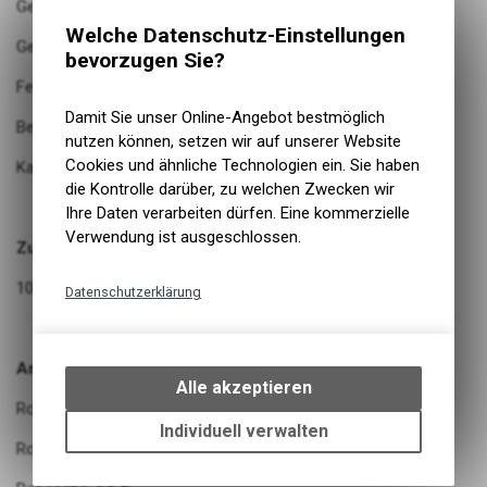
Gewicht (5Stück): ca. 10g
Welche Datenschutz-Einstellungen
Geruch: wenig-mittel
bevorzugen Sie?
Fettgehalt: mittel
Damit Sie unser Online-Angebot bestmöglich
Beschaffenheit: mittel-hart
nutzen können, setzen wir auf unserer Website
Cookies und ähnliche Technologien ein. Sie haben
Kauspaß: mittel
die Kontrolle darüber, zu welchen Zwecken wir
Ihre Daten verarbeiten dürfen. Eine kommerzielle
Verwendung ist ausgeschlossen.
Zusammensetzung:
100% Lamm, getrocknet
Datenschutzerklärung
Technische Funktionen
Wir erfassen und speichern
Analytische Bestandteile:
bestimmte Interaktionen und
Alle akzeptieren
Einstellungen auf Ihrem Gerät,
Rohprotein: 78,2 %
um die grundlegenden
Individuell verwalten
Rohfett: 8,8 %
Funktionen unseres Online-
Angebots, wie die Verwendung