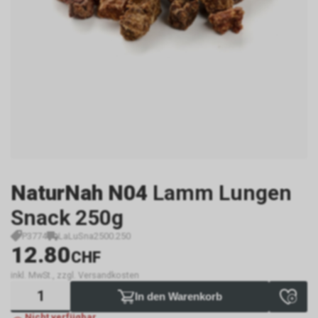
NaturNah N04
Lamm Lungen
Snack 250g
P3774
LaLuSna2500.250
12.80
CHF
inkl. MwSt., zzgl. Versandkosten
In den Warenkorb
Nicht verfügbar