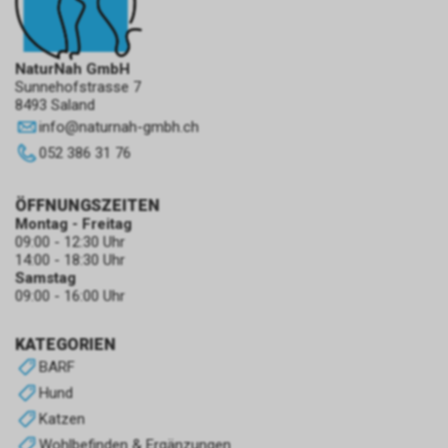
NaturNah GmbH
Sunnehofstrasse 7
8493 Saland
info
@
naturnah-gmbh.ch
052 386 31 76
ÖFFNUNGSZEITEN
Montag - Freitag
09:00 - 12:30 Uhr
14:00 - 18:30 Uhr
Samstag
09:00 - 16:00 Uhr
KATEGORIEN
BARF
Hund
Katzen
Wohlbefinden & Ergänzungen