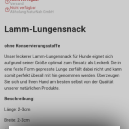
Versand
Nicht verfügbar
Abholung NaturNah GmbH
Lamm-Lungensnack
ohne Konservierungsstoffe
Unser leckerer Lamm-Lungensnack für Hunde eignet sich
aufgrund seiner Größe optimal zum Einsatz als Leckerli. Die in
eine feste Form gepresste Lunge zerfällt dabei nicht und kann
somit perfekt überall mit hin genommen werden. Überzeugen
Sie sich und Ihren Hund am besten selbst von der Qualität
unserer natürlichen Produkte.
Beschreibung:
Länge: 2-3cm
Breite: 2-3cm