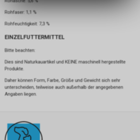
Rohasche: 5,6 %
des Warenkorbs, zu
ermöglichen. Bitte beachten Sie,
Rohfaser: 1,1 %
dass die gespeicherten Daten
keinerlei Rückschlüsse auf Ihre
Rohfeuchtigkeit: 7,3 %
persönlichen Informationen
zulassen.
EINZELFUTTERMITTEL
Bitte beachten:
Dies sind Naturkauartikel und KEINE maschinell hergestellte
Produkte.
Daher können Form, Farbe, Größe und Gewicht sich sehr
unterscheiden, teilweise auch außerhalb der angegebenen
Angaben liegen.