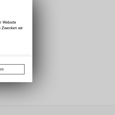
er Website
en Zwecken wir
gen auf
ots, wie die
en
ass die
nformationen