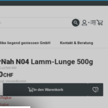
Bike liegend geniessen GmbH
Kontakt & Beratung
rNah N04
Lamm-Lunge 500g
e 500g
LLu2500.500
0
CHF
 zzgl. Versandkosten
In den Warenkorb
erfügbar
rfügbar
g NaturNah GmbH