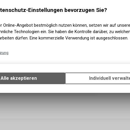
tenschutz-Einstellungen bevorzugen Sie?
er Online-Angebot bestmöglich nutzen können, setzen wir auf unser
nliche Technologien ein. Sie haben die Kontrolle darüber, zu welch
arbeiten dürfen. Eine kommerzielle Verwendung ist ausgeschlossen.
ärung
Technische Funktionen
Wir erfassen und speichern bestimmte Interaktionen und Einstellun
Ihrem Gerät, um die grundlegenden Funktionen unseres Online-Angeb
Alle akzeptieren
Individuell verwalt
Verwendung des Warenkorbs, zu ermöglichen. Bitte beachten Sie, d
gespeicherten Daten keinerlei Rückschlüsse auf Ihre persönlichen I
zulassen.