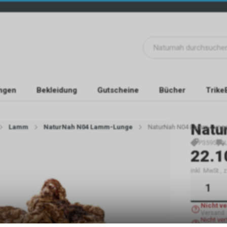
ngen
Bekleidung
Gutscheine
Bücher
Trike
Natu
Lamm
NaturNah N04 Lamm-Lunge
NaturNah N04 Lamm-Lung
P3595
22.1
inkl. MwSt.,
Nicht v
Versand
Nicht ve
Abholun