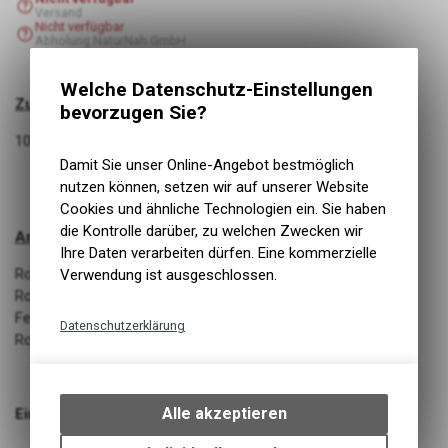
Versand
Nicht verfügbar
Abholung NaturNah GmbH
Welche Datenschutz-Einstellungen
Zusammensetzung:
bevorzugen Sie?
100% Kaninchen, getrocknet
Damit Sie unser Online-Angebot bestmöglich
nutzen können, setzen wir auf unserer Website
Cookies und ähnliche Technologien ein. Sie haben
die Kontrolle darüber, zu welchen Zwecken wir
Analytische Bestandteile:
Ihre Daten verarbeiten dürfen. Eine kommerzielle
Rohprotein 60,33%
Verwendung ist ausgeschlossen.
Rohfett 33,49%
Feuchtigkeit 3,88%
Datenschutzerklärung
Rohasche 2,12%
Technische Funktionen
Wir erfassen und speichern
bestimmte Interaktionen und
Alle akzeptieren
Einzelfuttermittel
Einstellungen auf Ihrem Gerät,