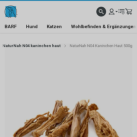
BARF
Hund
Katzen
Wohlbefinden & Ergänzungen
NaturNah N04 kaninchen haut
NaturNah N04 Kaninchen Haut 500g