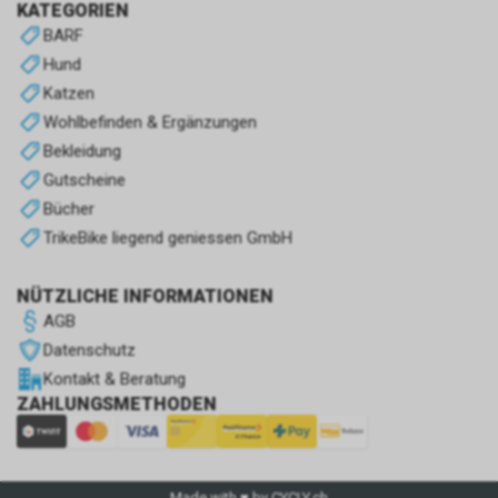
KATEGORIEN
BARF
Hund
Katzen
Wohlbefinden & Ergänzungen
Bekleidung
Gutscheine
Bücher
TrikeBike liegend geniessen GmbH
NÜTZLICHE INFORMATIONEN
AGB
Datenschutz
Kontakt & Beratung
ZAHLUNGSMETHODEN
Made with ♥ by CYCLY.ch