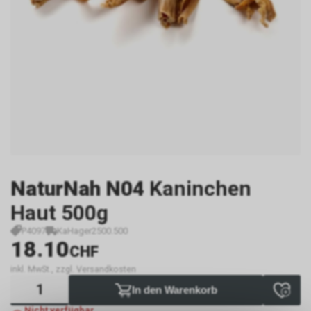
NaturNah N04
Kaninchen
Haut 500g
P4097
KaHager2500.500
18.10
CHF
inkl. MwSt., zzgl. Versandkosten
In den Warenkorb
Nicht verfügbar