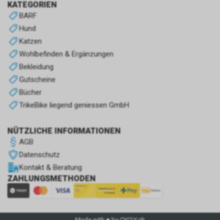
KATEGORIEN
BARF
Hund
Katzen
Wohlbefinden & Ergänzungen
Bekleidung
Gutscheine
Bücher
TrikeBike liegend geniessen GmbH
NÜTZLICHE INFORMATIONEN
AGB
Datenschutz
Kontakt & Beratung
ZAHLUNGSMETHODEN
Made with ♥ by CYCLY.ch