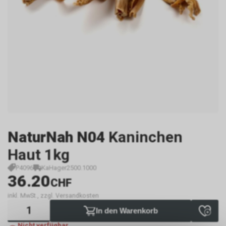
NaturNah N04
Kaninchen
Haut 1kg
P4096
KaHager2500.1000
36.20
CHF
inkl. MwSt., zzgl. Versandkosten
In den Warenkorb
Nicht verfügbar