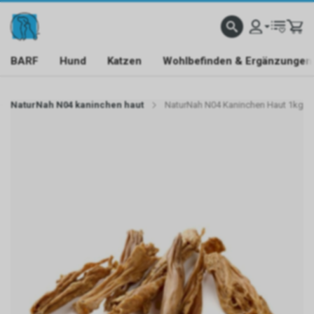
BARF
Hund
Katzen
Wohlbefinden & Ergänzungen
NaturNah N04 kaninchen haut
NaturNah N04 Kaninchen Haut 1kg