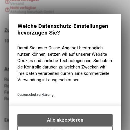
Versand
Nicht verfügbar
Abholung NaturNah GmbH
Welche Datenschutz-Einstellungen
Zusammensetzung:
bevorzugen Sie?
100% Kaninchen, getrocknet
Damit Sie unser Online-Angebot bestmöglich
nutzen können, setzen wir auf unserer Website
Cookies und ähnliche Technologien ein. Sie haben
die Kontrolle darüber, zu welchen Zwecken wir
Analytische Bestandteile:
Ihre Daten verarbeiten dürfen. Eine kommerzielle
Rohprotein 60,33%
Verwendung ist ausgeschlossen.
Rohfett 33,49%
Feuchtigkeit 3,88%
Datenschutzerklärung
Rohasche 2,12%
Technische Funktionen
Wir erfassen und speichern
bestimmte Interaktionen und
Alle akzeptieren
Einzelfuttermittel
Einstellungen auf Ihrem Gerät,