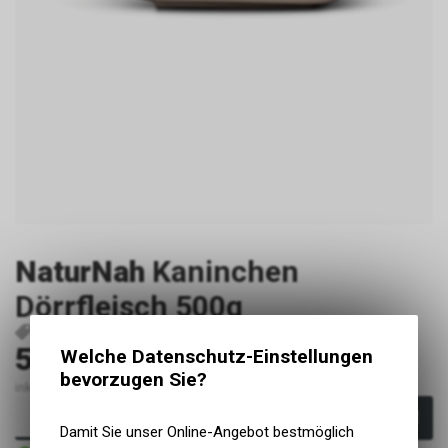
NaturNah
Kaninchen
Dörrfleisch 500g
P1651
179.500
55.80
Welche Datenschutz-Einstellungen
CHF
bevorzugen Sie?
inkl. MwSt., zzgl. Versandkosten
In den Warenkorb
Damit Sie unser Online-Angebot bestmöglich
Sofort verfügbar