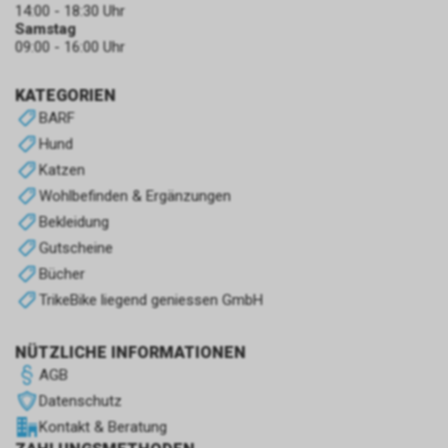
14:00 - 18:30 Uhr
Samstag
09:00 - 16:00 Uhr
KATEGORIEN
BARF
Hund
Katzen
Wohlbefinden & Ergänzungen
Bekleidung
Gutscheine
Bücher
TrikeBike liegend geniessen GmbH
NÜTZLICHE INFORMATIONEN
AGB
Datenschutz
Kontakt & Beratung