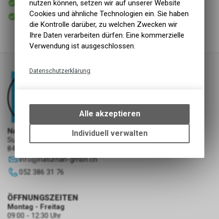
nutzen können, setzen wir auf unserer Website
Versand
Cookies und ähnliche Technologien ein. Sie haben
Sofort abholbar
Abholung NaturNah GmbH
die Kontrolle darüber, zu welchen Zwecken wir
Ihre Daten verarbeiten dürfen. Eine kommerzielle
Verwendung ist ausgeschlossen.
Datenschutzerklärung
Technische Funktionen
Wir erfassen und speichern
bestimmte Interaktionen und
Alle akzeptieren
Einstellungen auf Ihrem Gerät,
um die grundlegenden
NaturNah GmbH
Individuell verwalten
Sunnehofstrasse 7
Funktionen unseres Online-
8493 Saland
Angebots, wie die Verwendung
info
@
naturnah-gmbh.ch
des Warenkorbs, zu
ermöglichen. Bitte beachten Sie,
052 386 31 76
dass die gespeicherten Daten
keinerlei Rückschlüsse auf Ihre
ÖFFNUNGSZEITEN
persönlichen Informationen
Montag - Freitag
zulassen.
09:00 - 12:30 Uhr