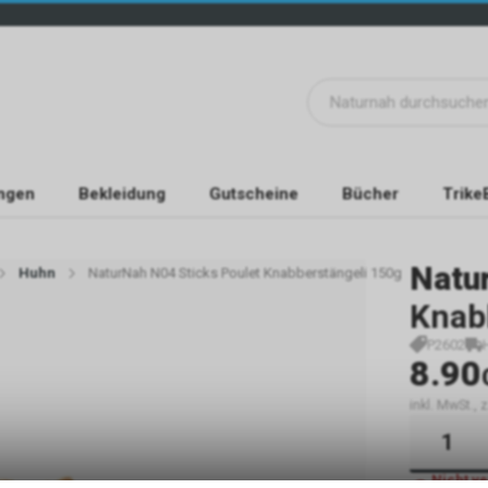
ngen
Bekleidung
Gutscheine
Bücher
Trike
Natu
Huhn
NaturNah N04 Sticks Poulet Knabberstängeli 150g
Knab
P2602
8.90
inkl. MwSt.,
Nicht v