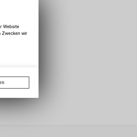
rfügbar
g NaturNah GmbH
er Website
en Zwecken wir
gen auf
ots, wie die
en
ass die
nformationen