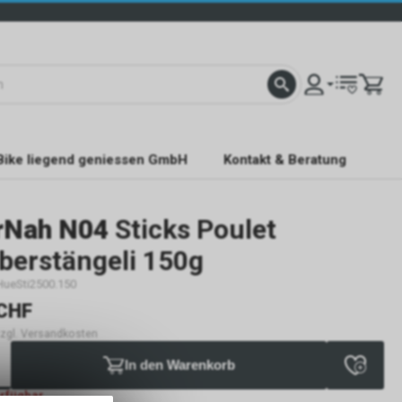
Bike liegend geniessen GmbH
Kontakt & Beratung
rNah N04
Sticks Poulet
berstängeli 150g
HueSti2500.150
CHF
 zzgl. Versandkosten
In den Warenkorb
erfügbar