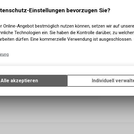
Versand
Nicht ve
tenschutz-Einstellungen bevorzugen Sie?
Abholun
er Online-Angebot bestmöglich nutzen können, setzen wir auf unser
nliche Technologien ein. Sie haben die Kontrolle darüber, zu welch
arbeiten dürfen. Eine kommerzielle Verwendung ist ausgeschlossen.
ärung
Technische Funktionen
Wir erfassen und speichern bestimmte Interaktionen und Einstellun
Ihrem Gerät, um die grundlegenden Funktionen unseres Online-Angeb
Alle akzeptieren
Individuell verwalt
Verwendung des Warenkorbs, zu ermöglichen. Bitte beachten Sie, d
gespeicherten Daten keinerlei Rückschlüsse auf Ihre persönlichen I
zulassen.