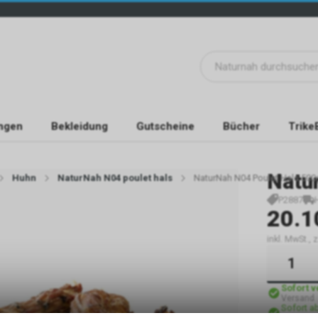
ngen
Bekleidung
Gutscheine
Bücher
Trike
Natu
Huhn
NaturNah N04 poulet hals
NaturNah N04 Poulet Hals 500
P2887
20.1
inkl. MwSt.,
Sofort 
Versand
Sofort a
Abholun