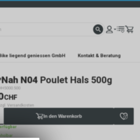
Bike liegend geniessen GmbH
Kontakt & Beratung
rNah N04
Poulet Hals 500g
g
HH5000.500
0
CHF
 zzgl. Versandkosten
In den Warenkorb
verfügbar
bholbar
g NaturNah GmbH