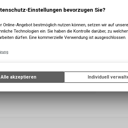
tenschutz-Einstellungen bevorzugen Sie?
er Online-Angebot bestmöglich nutzen können, setzen wir auf unser
nliche Technologien ein. Sie haben die Kontrolle darüber, zu welch
arbeiten dürfen. Eine kommerzielle Verwendung ist ausgeschlossen.
ärung
Technische Funktionen
Wir erfassen und speichern bestimmte Interaktionen und Einstellun
Ihrem Gerät, um die grundlegenden Funktionen unseres Online-Angeb
Alle akzeptieren
Individuell verwalt
Verwendung des Warenkorbs, zu ermöglichen. Bitte beachten Sie, d
gespeicherten Daten keinerlei Rückschlüsse auf Ihre persönlichen I
zulassen.