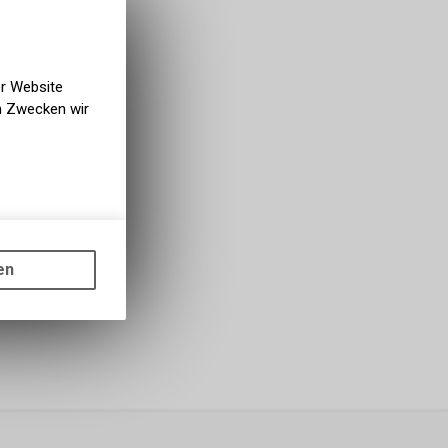
er Website
en Zwecken wir
gen auf
ots, wie die
en
ass die
nformationen