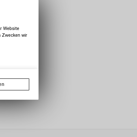
er Website
en Zwecken wir
gen auf
ots, wie die
en
ass die
nformationen