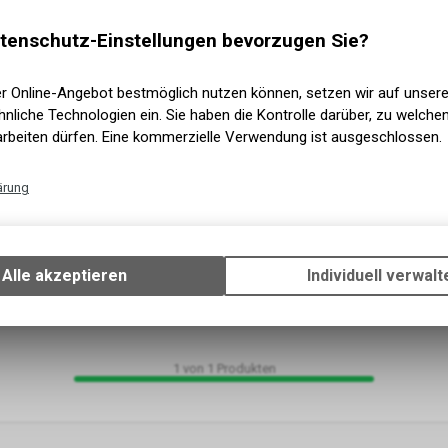
tenschutz-Einstellungen bevorzugen Sie?
er Online-Angebot bestmöglich nutzen können, setzen wir auf unser
nliche Technologien ein. Sie haben die Kontrolle darüber, zu welch
arbeiten dürfen. Eine kommerzielle Verwendung ist ausgeschlossen.
ärung
Technische Funktionen
Wir erfassen und speichern bestimmte Interaktionen und Einstellun
Ihrem Gerät, um die grundlegenden Funktionen unseres Online-Angeb
Alle akzeptieren
Individuell verwalt
Verwendung des Warenkorbs, zu ermöglichen. Bitte beachten Sie, d
gespeicherten Daten keinerlei Rückschlüsse auf Ihre persönlichen I
zulassen.
1
von
1
Produkten