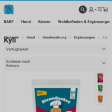
BARF
Hund
Katzen
Wohlbefinden & Ergänzungen
Startseite
Kyli
Hund
Hundenahrung
Ergänzungen
Kyli
Verfügbarkeit
Sortieren nach
Relevanz