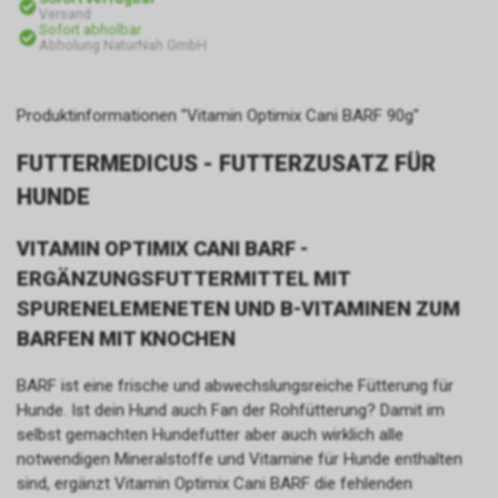
Versand
Sofort abholbar
Abholung NaturNah GmbH
Produktinformationen "Vitamin Optimix Cani BARF 90g"
FUTTERMEDICUS - FUTTERZUSATZ FÜR
HUNDE
VITAMIN OPTIMIX CANI BARF -
ERGÄNZUNGSFUTTERMITTEL MIT
SPURENELEMENETEN UND B-VITAMINEN ZUM
BARFEN MIT KNOCHEN
BARF ist eine frische und abwechslungsreiche Fütterung für
Hunde. Ist dein Hund auch Fan der Rohfütterung? Damit im
selbst gemachten Hundefutter aber auch wirklich alle
notwendigen Mineralstoffe und Vitamine für Hunde enthalten
sind, ergänzt Vitamin Optimix Cani BARF die fehlenden