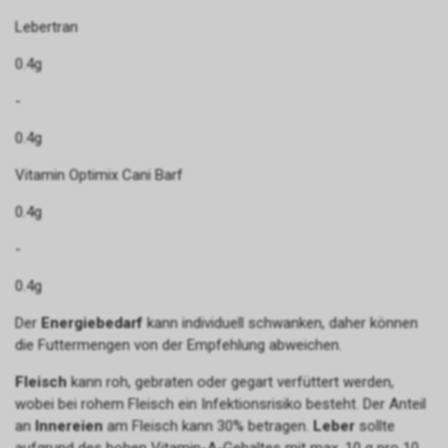
Lebertran
0.4g
-
0.4g
Vitamin Optimix Cani Barf
0.4g
-
0.4g
Der
Energiebedarf
kann individuell schwanken, daher können
die Futtermengen von der Empfehlung abweichen.
Fleisch
kann roh, gebraten oder gegart verfüttert werden,
wobei bei rohem Fleisch ein Infektionsrisiko besteht. Der Anteil
an
Innereien
am Fleisch kann 30% betragen.
Leber
sollte