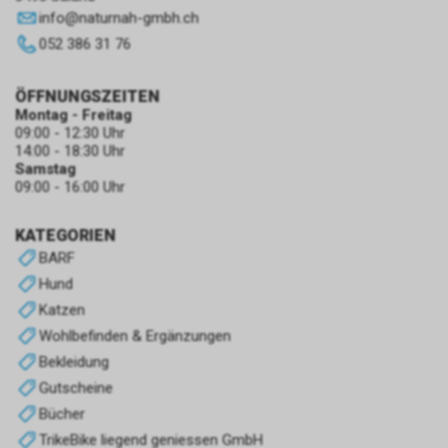
info
@
naturnah-gmbh.ch
052 386 31 76
ÖFFNUNGSZEITEN
Montag - Freitag
09:00 - 12:30 Uhr
14:00 - 18:30 Uhr
Samstag
09:00 - 16:00 Uhr
KATEGORIEN
BARF
Hund
Katzen
Wohlbefinden & Ergänzungen
Bekleidung
Gutscheine
Bücher
TrikeBike liegend geniessen GmbH