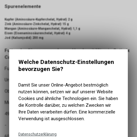
Spurenelemente
Kupfer (Aminosäure-Kupferchelat, Hydrat) 2 g
Zink (Aminosäure-Zinkchelat, Hydrat) 15 g
Mangan (Aminosäure-Manganchelat, Hydrat) 1,1 g
Eisen (Eisenaminosäurenchelat, Hydrat) 4 g
Jod (Kaliumjodid) 200 mg
Futterplan für ausgewachsene Hunde mit Vitamin Optimix
Cani BARF 90g
Welche Datenschutz-Einstellungen
bevorzugen Sie?
Futtermittel
Untere Tagesmenge
Damit Sie unser Online-Angebot bestmöglich
Obere Tagesmenge
nutzen können, setzen wir auf unserer Website
Cookies und ähnliche Technologien ein. Sie haben
Muskelfleisch und optional 30 % Innereien
die Kontrolle darüber, zu welchen Zwecken wir
Ihre Daten verarbeiten dürfen. Eine kommerzielle
49g
Verwendung ist ausgeschlossen.
-
Datenschutzerklärung
60g