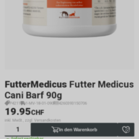
FutterMedicus
Futter Medicus
Cani Barf 90g
P4211
1-MV-18-01-090
4260393150706
19.95
CHF
inkl. MwSt., zzgl. Versandkosten
In den Warenkorb
Sofort verfügbar