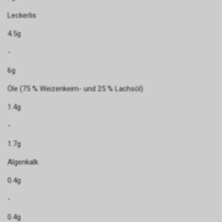
Leckerlis
4.5g
-
6g
Öle (75 % Weizenkeim- und 25 % Lachsöl)
1.4g
-
1.7g
Algenkalk
0.4g
-
0.4g