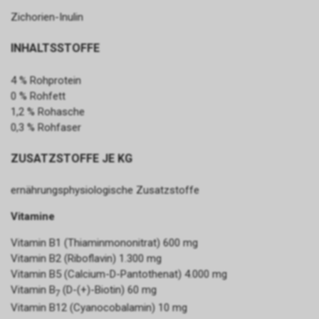
Zichorien-Inulin
INHALTSSTOFFE
4 % Rohprotein
0 % Rohfett
1,2 % Rohasche
0,3 % Rohfaser
ZUSATZSTOFFE JE KG
ernährungsphysiologische Zusatzstoffe
Vitamine
Vitamin B1 (Thiaminmononitrat) 600 mg
Vitamin B2 (Riboflavin) 1.300 mg
Vitamin B5 (Calcium-D-Pantothenat) 4.000 mg
Vitamin B
(D-(+)-Biotin) 60 mg
7
Vitamin B12 (Cyanocobalamin) 10 mg