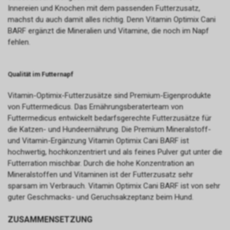
Innereien und Knochen mit dem passenden Futterzusatz,
machst du auch damit alles richtig. Denn Vitamin Optimix Cani
BARF ergänzt die Mineralien und Vitamine, die noch im Napf
fehlen.
Qualität im Futternapf
Vitamin-Optimix-Futterzusätze sind Premium-Eigenprodukte
von Futtermedicus. Das Ernährungsberaterteam von
Futtermedicus entwickelt bedarfsgerechte Futterzusätze für
die Katzen- und Hundeernährung. Die Premium Mineralstoff-
und Vitamin-Ergänzung Vitamin Optimix Cani BARF ist
hochwertig, hochkonzentriert und als feines Pulver gut unter die
Futterration mischbar. Durch die hohe Konzentration an
Mineralstoffen und Vitaminen ist der Futterzusatz sehr
sparsam im Verbrauch. Vitamin Optimix Cani BARF ist von sehr
guter Geschmacks- und Geruchsakzeptanz beim Hund.
ZUSAMMENSETZUNG