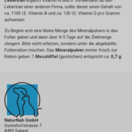
Lebertran
ergänzt Vitamin A und D. Verwendest du den
Lebertran einer anderen Firma, sollte dieser einen Gehalt von
ca. 1100 I.E. Vitamin A und ca. 130 I.E. Vitamin D pro Gramm
aufweisen.
Zu Beginn erst eine kleine Menge des Mineralpulvers in das
Futter geben und dann über 4-5 Tage auf die Zielmenge
steigern. Bitte nicht erhitzen, sondern unter die abgekühlte
Futterration mischen. Das
Mineralpulver
immer frisch zur
Ration geben. 1
Messlöffel
(gestrichen) entspricht ca.
0,7 g
.
NaturNah GmbH
Sunnehofstrasse 7
8493 Saland