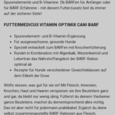
Spurenelemente und B-Vitamine. Ob BARFen für Anfänger oder
für BARF-Erfahrene - mit diesem Futterzusatz bist du immer
auf der sicheren Seite!
FUTTERMEDICUS VITAMIN OPTIMIX CANI BARF
Spurenelement- und B-Vitamin-Ergänzung
Für ausgewachsene, gesunde Hunde
Speziell entwickelt zum BARFen mit Knochenfütterung
Rundet in Kombination mit Algenkalk, Weizenkeimöl und
Lebertran das Nährstoffangebot der BARF-Ration
optimal ab
Rezepte für Hunde verschiedener Gewichtsklassen auf
dem Etikett der Dose
Wölfe wissen, was gut für sie ist! Mit Fleisch, Innereien,
Knochen, Haut und Haaren verspeisen sie ihre Beutetiere ganz
und gar, da bleibt nur wenig übrig. Fütterst du deinem Vierbeiner
ganze Beutetiere, machst du dementsprechend alles richtig.
Das ist aber nicht für jedermann praktikabel. Ergänzt du deine
selbst zusammengestellte BARF-Rationen aus Fleisch,