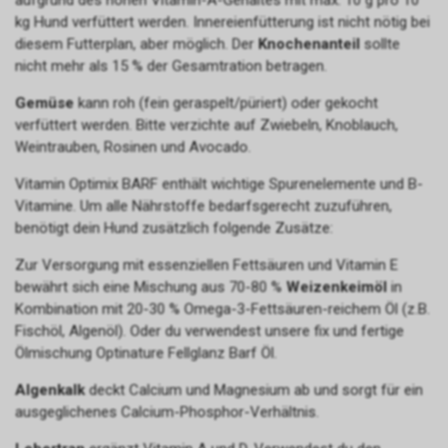
aufgrund des hohen Vitamin-A-Gehaltes mit max. 10 g pro 10
kg Hund verfüttert werden. Innereienfütterung ist nicht nötig bei
diesem Futterplan, aber möglich. Der
Knochenanteil
sollte
nicht mehr als 15 % der Gesamtration betragen.
Gemüse
kann roh (fein geraspelt/püriert) oder gekocht
verfüttert werden. Bitte verzichte auf Zwiebeln, Knoblauch,
Weintrauben, Rosinen und Avocado.
Vitamin Optimix BARF enthält wichtige Spurenelemente und B-
Vitamine. Um alle Nährstoffe bedarfsgerecht zuzuführen,
benötigt dein Hund zusätzlich folgende Zusätze:
Zur Versorgung mit essenziellen Fettsäuren und Vitamin E
bewährt sich eine Mischung aus 70-80 %
Weizenkeimöl
in
Kombination mit 20-30 % Omega-3-Fettsäuren-reichem Öl (z.B.
Fischöl, Algenöl). Oder du verwendest unsere fix und fertige
Ölmischung Optinature Fellglanz Barf Öl.
Algenkalk
deckt Calcium und Magnesium ab und sorgt für ein
ausgeglichenes Calcium-Phosphor-Verhältnis.