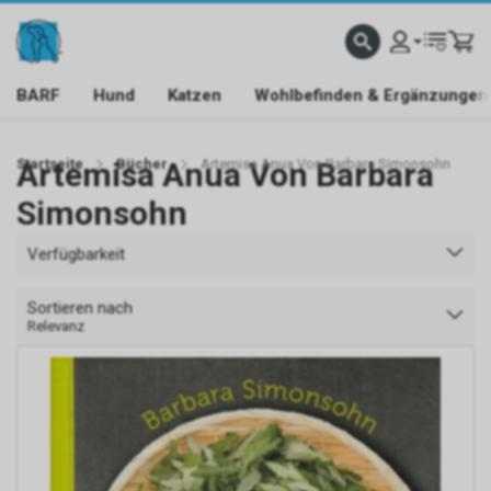
BARF
Hund
Katzen
Wohlbefinden & Ergänzungen
Startseite
Artemisa Anua Von Barbara
Bücher
Artemisa Anua Von Barbara Simonsohn
Simonsohn
Verfügbarkeit
Sortieren nach
Relevanz