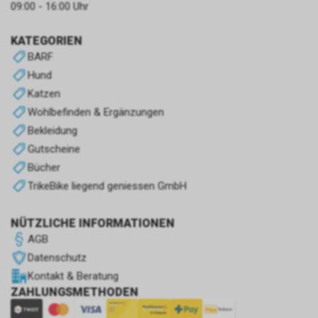
09:00 - 16:00 Uhr
KATEGORIEN
BARF
Hund
Katzen
Wohlbefinden & Ergänzungen
Bekleidung
Gutscheine
Bücher
TrikeBike liegend geniessen GmbH
NÜTZLICHE INFORMATIONEN
AGB
Datenschutz
Kontakt & Beratung
ZAHLUNGSMETHODEN